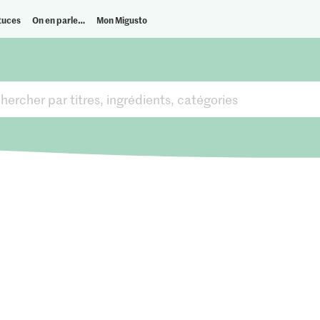
tuces
On en parle…
Mon Migusto