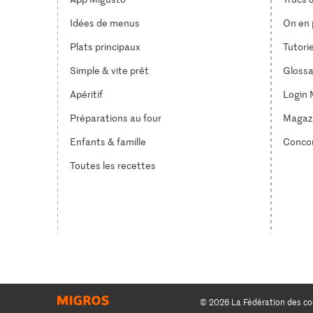
Idées de menus
On en p
Plats principaux
Tutori
Simple & vite prêt
Glossa
Apéritif
Login 
Préparations au four
Magaz
Enfants & famille
Conco
Toutes les recettes
© 2026 La Fédération des co