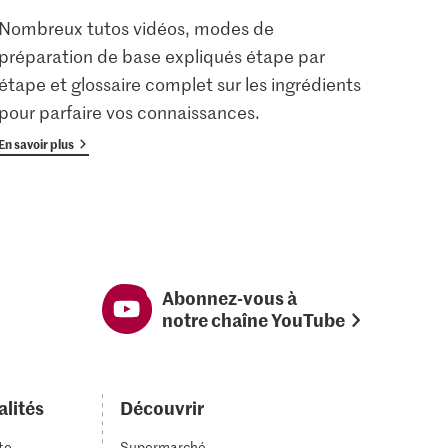
Nombreux tutos vidéos, modes de
Les u
préparation de base expliqués étape par
enreg
étape et glossaire complet sur les ingrédients
gratu
pour parfaire vos connaissances.
avan
En savoir plus
En savoi
Abonnez-vous à
notre chaîne YouTube
alités
Découvrir
to
Supermarché