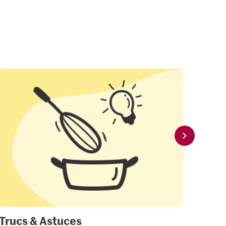
Trucs & Astuces
Mon