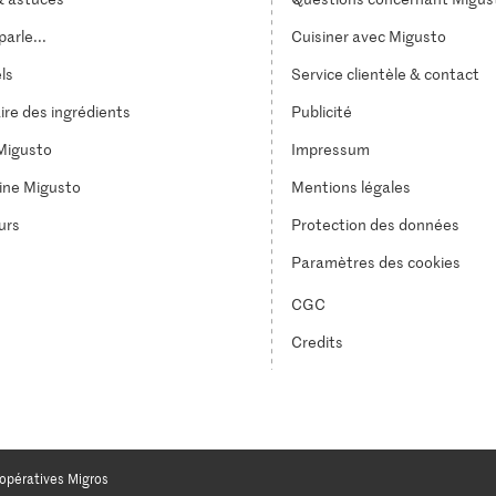
arle...
Cuisiner avec Migusto
els
Service clientèle & contact
ire des ingrédients
Publicité
Migusto
Impressum
ine Migusto
Mentions légales
urs
Protection des données
Paramètres des cookies
CGC
Credits
opératives Migros