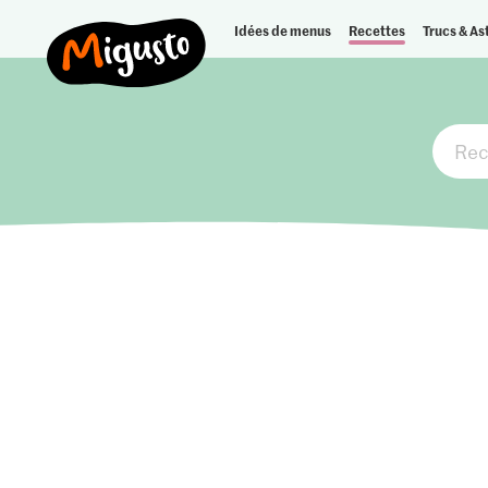
Idées de menus
Recettes
Trucs & As