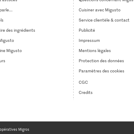
arle...
Cuisiner avec Migusto
els
Service clientèle & contact
ire des ingrédients
Publicité
Migusto
Impressum
ine Migusto
Mentions légales
urs
Protection des données
Paramètres des cookies
CGC
Credits
opératives Migros