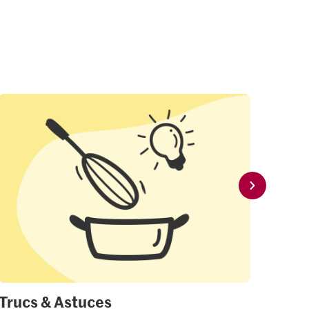
Trucs & Astuces
Mon