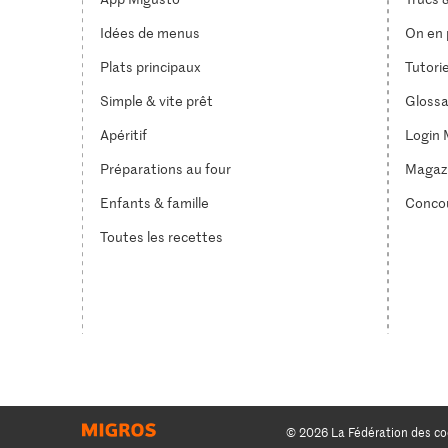
Idées de menus
On en p
Plats principaux
Tutori
Simple & vite prêt
Glossa
Apéritif
Login 
Préparations au four
Magaz
Enfants & famille
Conco
Toutes les recettes
© 2026 La Fédération des co