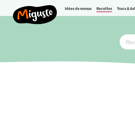
Idées de menus
Recettes
Trucs & As