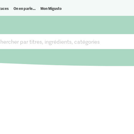
tuces
On en parle…
Mon Migusto