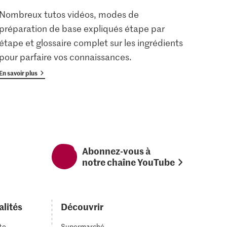
Nombreux tutos vidéos, modes de
Les u
préparation de base expliqués étape par
enreg
étape et glossaire complet sur les ingrédients
gratu
pour parfaire vos connaissances.
avan
En savoir plus
En savoi
Abonnez-vous à
notre chaîne YouTube
alités
Découvrir
to
Supermarché