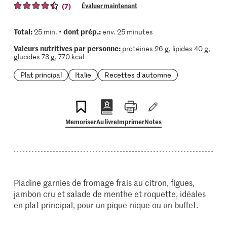
(7)
Évaluer maintenant
Total:
dont prép.:
25 min. •
env. 25 minutes
Valeurs nutritives par personne:
protéines 26 g, lipides 40 g,
glucides 73 g, 770 kcal
Plat principal
Italie
Recettes d'automne
Memoriser
Au livre
Imprimer
Notes
Piadine garnies de fromage frais au citron, figues,
jambon cru et salade de menthe et roquette, idéales
en plat principal, pour un pique-nique ou un buffet.