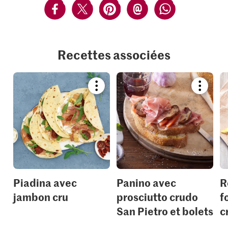
Recettes associées
Bookmark
Bookmar
recipe
recipe
or
or
add
add
it
it
to
to
your
your
collections.
collection
Piadina avec
Panino avec
R
jambon cru
prosciutto crudo
f
San Pietro et bolets
c