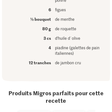
poivre
6
figues
½ bouquet
de menthe
80 g
de roquette
3 cs
d'huile d´olive
4
piadine (galettes de pain
italiennes)
12 tranches
de jambon cru
Produits Migros parfaits pour cette
recette