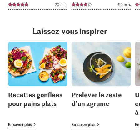
20 min.
20 min.
Laissez-vous inspirer
Recettes gonflées
Prélever le zeste
U
pour pains plats
d’un agrume
c
à
En savoir plus
En savoir plus
En 