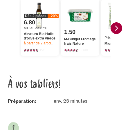
Dès 2 pièces
20%
6.80
au lieu de 8.50
1.50
Alnatura Bio Huile
Prix du jour
d’olive extra vierge
M-Budget Fromage
à partir de 2
articles,
Offre valable du 6.8 au 12.8.2026, jusqu’à épu
frais Nature
Migros Roquett
125
1898
751
À vos tabliers!
Préparation:
env. 25 minutes