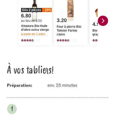
Dès 2 pièces
20%
6.80
3.20
au lieu de 8.50
4.95
Alnatura Bio Huile
Four à pierre Bio
d’olive extra vierge
Twister Farine
Bio Tomates en
à partir de 2
articles,
Offre valable du 6.8 au 12.8.2026, jusqu’à épu
claire
grappes
125
1313
178
À vos tabliers!
Préparation:
env. 25 minutes