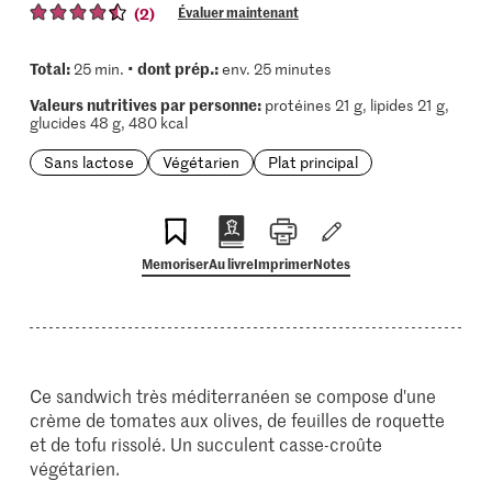
(2)
Évaluer maintenant
Total:
dont prép.:
25 min. •
env. 25 minutes
Valeurs nutritives par personne:
protéines 21 g, lipides 21 g,
glucides 48 g, 480 kcal
Sans lactose
Végétarien
Plat principal
Memoriser
Au livre
Imprimer
Notes
Ce sandwich très méditerranéen se compose d'une
crème de tomates aux olives, de feuilles de roquette
et de tofu rissolé. Un succulent casse-croûte
végétarien.