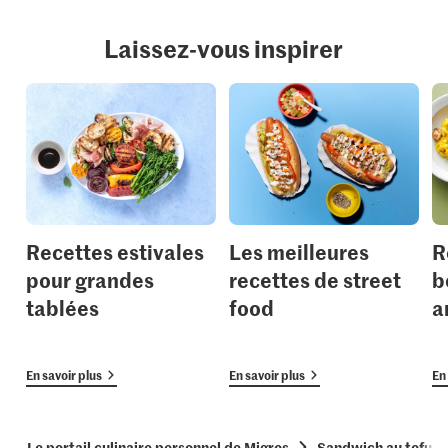
Laissez-vous inspirer
Recettes estivales
Les meilleures
R
pour grandes
recettes de street
b
tablées
food
a
En savoir plus
En savoir plus
En 
Le portail culinaire personnel de Migros
Sandwich au tofu f