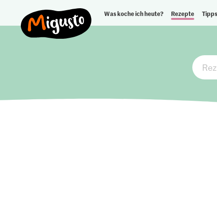
Was koche ich heute?
Rezepte
Tipps