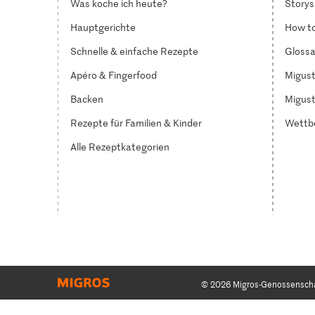
Was koche ich heute?
Storys
Hauptgerichte
How to
Schnelle & einfache Rezepte
Glossa
Apéro & Fingerfood
Migust
Backen
Migust
Rezepte für Familien & Kinder
Wettb
Alle Rezeptkategorien
© 2026 Migros-Genossensch