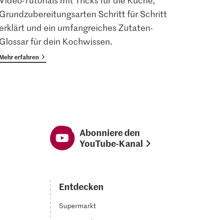
Video-Tutorials mit Tricks für die Küche,
Angem
Grundzubereitungsarten Schritt für Schritt
Magaz
erklärt und ein umfangreiches Zutaten-
Vorte
Glossar für dein Kochwissen.
Mehr erfahren
Mehr er
Abonniere den
YouTube-Kanal
Entdecken
Supermarkt