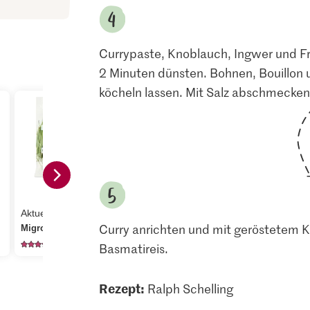
Currypaste, Knoblauch, Ingwer und Frü
2 Minuten dünsten. Bohnen, Bouillon
köcheln lassen. Mit Salz abschmecken
4.00
3.30
Aktueller Tagespreis
Knorr Gemüsebouillon
Bio Kokosr
Curry anrichten und mit geröstetem K
Migros Bohnen
Würfel
gemahlen
1242
174
61
Basmatireis.
Rezept:
Ralph Schelling