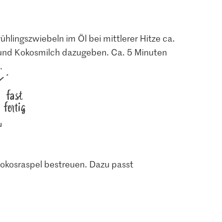
hlingszwiebeln im Öl bei mittlerer Hitze ca.
 und Kokosmilch dazugeben. Ca. 5 Minuten
.
fast
fertig
1.05
6.50
aspel
Jura Sel Salz jodiert &
okosraspel bestreuen. Dazu passt
fluoridiert
Migros Ingwer
1236
1279