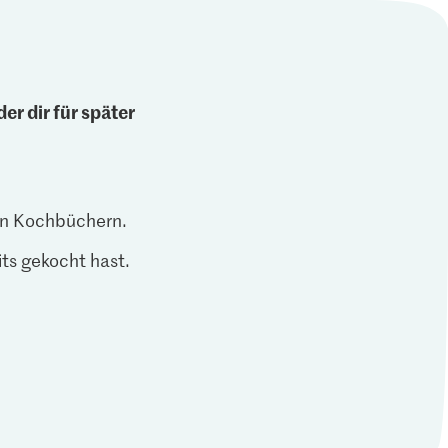
er dir für später
len Kochbüchern.
ts gekocht hast.