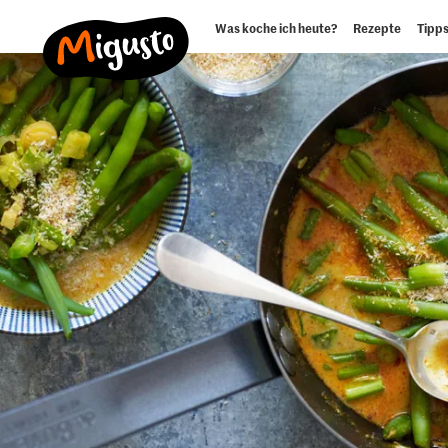
Was koche ich heute?
Rezepte
Tipps