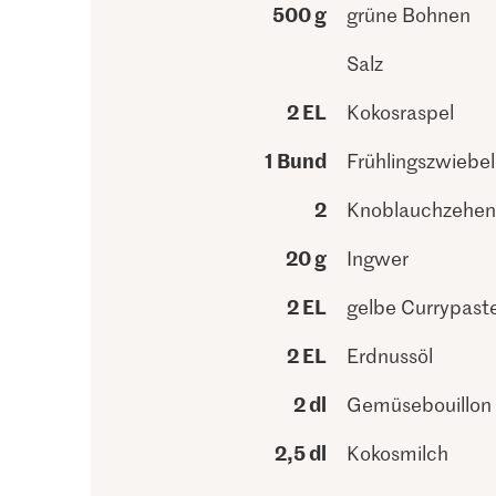
500 g
grüne Bohnen
Salz
2 EL
Kokosraspel
1 Bund
Frühlingszwiebe
2
Knoblauchzehen
20 g
Ingwer
2 EL
gelbe Currypast
2 EL
Erdnussöl
2 dl
Gemüsebouillon
2,5 dl
Kokosmilch