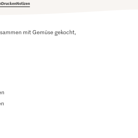
h
Drucken
Notizen
 zusammen mit Gemüse gekocht,
en
en