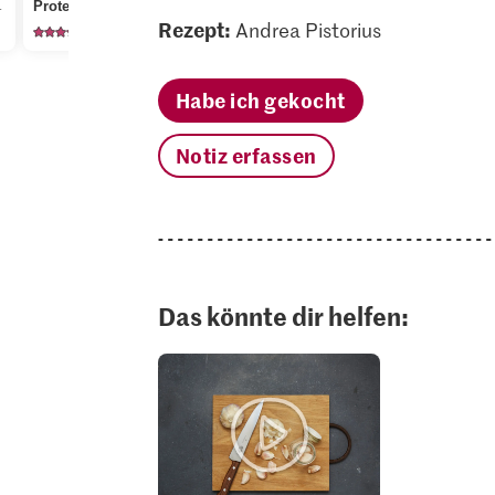
Protein
Nr. 19
geschnitten
Rezept:
Andrea Pistorius
45
105
23
Habe ich gekocht
Notiz erfassen
Das könnte dir helfen: