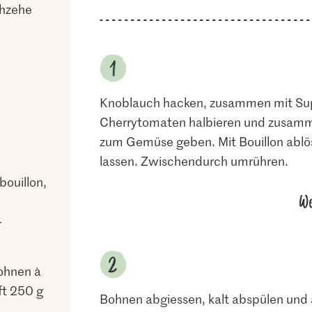
chzehe
Knoblauch hacken, zusammen mit Sup
Cherrytomaten halbieren und zusam
zum Gemüse geben. Mit Bouillon ablö
lassen. Zwischendurch umrühren.
ouillon,
We
-
ohnen à
ft 250 g
Bohnen abgiessen, kalt abspülen und 