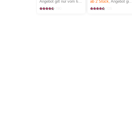
Angebot gilt nur vom 6.8. bis 12.8.2026, solange Vorrat.
ab 2
Stück,
Angebot gilt nur vom 6.8. bis 12.8.2026, solange Vorrat.
190
125