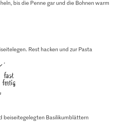
heln, bis die Penne gar und die Bohnen warm
iseitelegen. Rest hacken und zur Pasta
fast
fertig
 beiseitegelegten Basilikumblättern
4.95
t
Sélection
4.95
müse
Cherrytomaten am