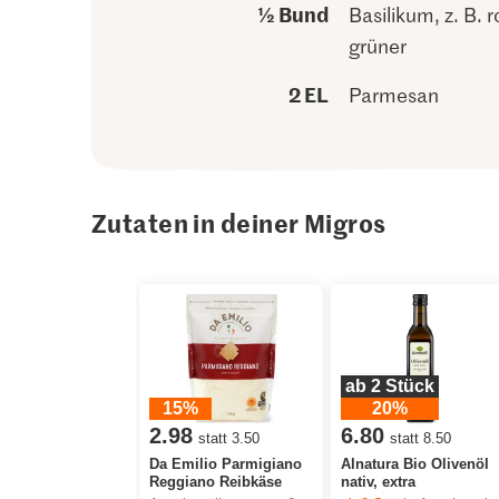
½ Bund
Basilikum, z. B. 
grüner
2 EL
Parmesan
Zutaten in deiner Migros
ab 2 Stück
15%
20%
2.98
6.80
statt 3.50
statt 8.50
Da Emilio Parmigiano
Alnatura Bio Olivenöl
Reggiano Reibkäse
nativ, extra