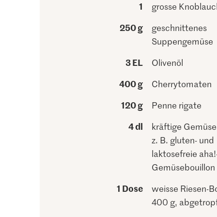
1
grosse Knoblau
250 g
geschnittenes
Suppengemüse
3 EL
Olivenöl
400 g
Cherrytomaten
120 g
Penne rigate
4 dl
kräftige Gemüseb
z. B. gluten- und
laktosefreie aha!
Gemüsebouillon
1 Dose
weisse Riesen-B
400 g, abgetrop