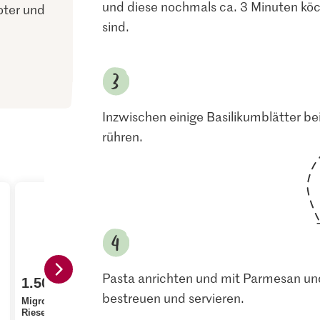
und diese nochmals ca. 3 Minuten köc
roter und
sind.
Inzwischen einige Basilikumblätter be
rühren.
Pasta anrichten und mit Parmesan und
1.50
2.60
2.50
bestreuen und servieren.
Migros Weisse
Anna's Bes
Riesenbohnen High
Agnesi Penne Rigate
Suppenge