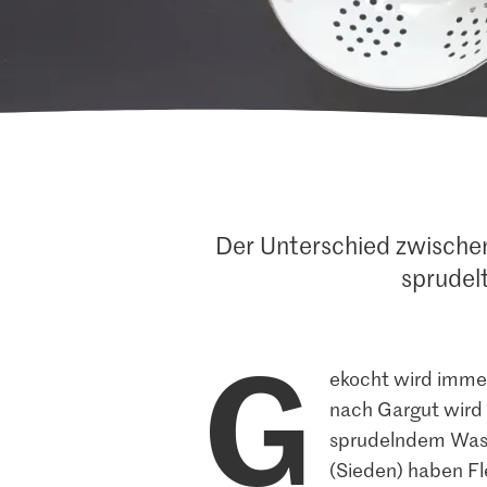
Der Unterschied zwische
sprudel
G
ekocht wird immer
nach Gargut wird d
sprudelndem Wasse
(Sieden) haben Fl