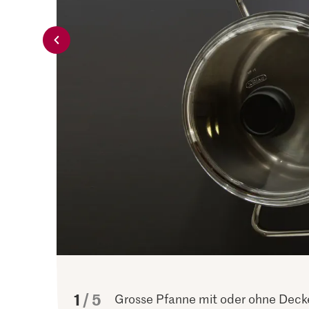
von
1
5
ässt.
Grosse Pfanne mit oder ohne Deck