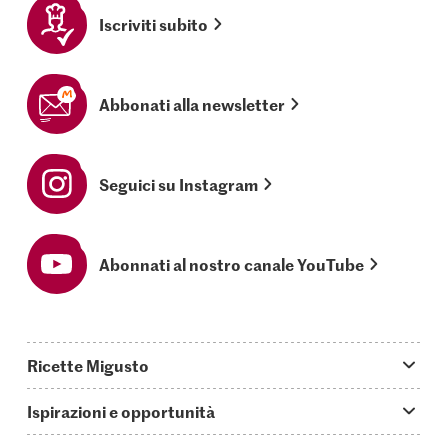
Iscriviti subito
Abbonati alla newsletter
Seguici su Instagram
Abonnati al nostro canale YouTube
Ricette Migusto
App Migusto
Ispirazioni e opportunità
Oggi cucino
Trucchi & astuzie