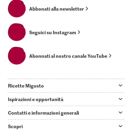
Abbonati alla newsletter
Seguici su Instagram
Abonnati al nostro canale YouTube
Ricette Migusto
App Migusto
Ispirazioni e opportunità
Oggi cucino
Trucchi & astuzie
Contatti e informazioni generali
Piatti principali
Storie
Domande su Migusto
Scopri