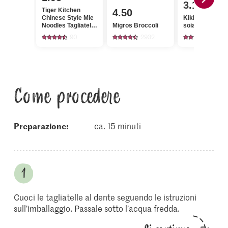
3.15
Tiger Kitchen
4.50
Chinese Style Mie
Kikkoman Salsa
Noodles Tagliatelle
Migros Broccoli
soia
di frumento
90
2932
218
Come procedere
Preparazione:
ca. 15 minuti
Cuoci le tagliatelle al dente seguendo le istruzioni
sull’imballaggio. Passale sotto l’acqua fredda.