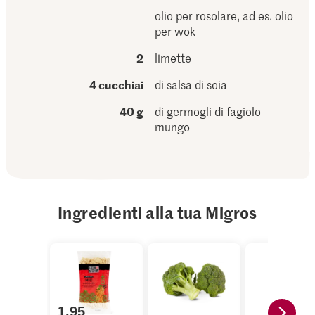
olio per rosolare, ad es. olio
per wok
2
limette
4 cucchiai
di salsa di soia
40 g
di germogli di fagiolo
mungo
Ingredienti alla tua Migros
1.95