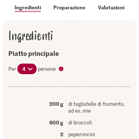
Ingredienti
Preparazione
Valutazioni
Ingredienti
Piatto principale
Per
4
persone
200 g
di tagliatelle di frumento,
ad es. mie
600 g
di broccoli
2
peperoncini