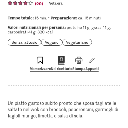
(20)
Vota ora
Tempo totale:
Preparazione:
15 min. •
ca. 15 minuti
Valori nutrizionali per persona:
proteine 11 g, grassi 11 g,
carboidrati 41 g, 320 kcal
Senza lattosio
Vegano
Vegetariano
Memorizzare
Nel ricettario
Stampa
Appunti
Un piatto gustoso subito pronto che sposa tagliatelle
saltate nel wok con broccoli, peperoncini, germogli di
fagioli mungo, limetta e salsa di soia.