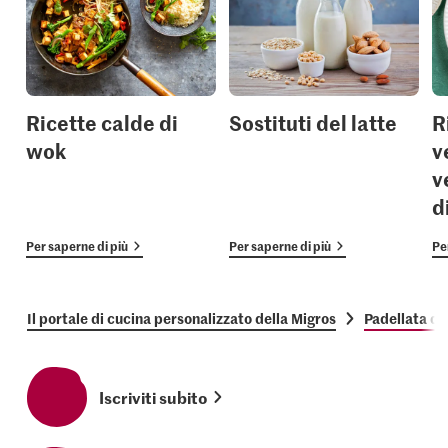
Ricette calde di
Sostituti del latte
R
wok
v
v
d
Per saperne di più
Per saperne di più
Pe
Il portale di cucina personalizzato della Migros
Padellata di 
Iscriviti subito