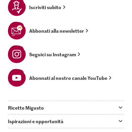
Iscriviti subito
Abbonati alla newsletter
Seguici su Instagram
Abonnati al nostro canale YouTube
Ricette Migusto
App Migusto
Ispirazioni e opportunità
Oggi cucino
Trucchi & astuzie