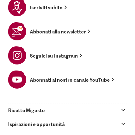
Iscriviti subito
Abbonati alla newsletter
Seguici su Instagram
Abonnati al nostro canale YouTube
Ricette Migusto
App Migusto
Ispirazioni e opportunità
Oggi cucino
Trucchi & astuzie