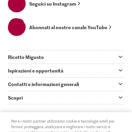
Seguici su Instagram
Abonnati al nostro canale YouTube
Ricette Migusto
App Migusto
Ispirazioni e opportunità
Oggi cucino
Trucchi & astuzie
Contatti e informazioni generali
Piatti principali
Storie
Domande su Migusto
Scopri
Ricette semplici & veloci
Video How to
Guida alle abbreviazioni
Supermercato
Aperitivi
IT
Glossario degli ingredienti
DE
FR
Contatti
Migros Online
Noi e i nostri partner utilizziamo cookie e tecnologie simili per
fornire, proteggere, analizzare e migliorare i nostri servizi e
Ricette al forno
Login Migusto
Pubblicità