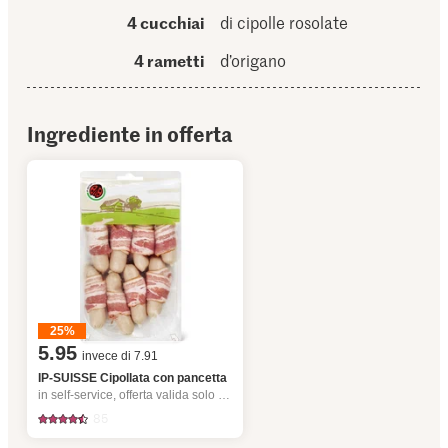
4 cucchiai
di cipolle rosolate
4 rametti
d’origano
Ingrediente in offerta
25%
5.95
invece di 7.91
IP-SUISSE Cipollata con pancetta
in self-service, offerta valida solo dal 6.8 al 12.8.2026, fino a esaurimento dello stock.
85