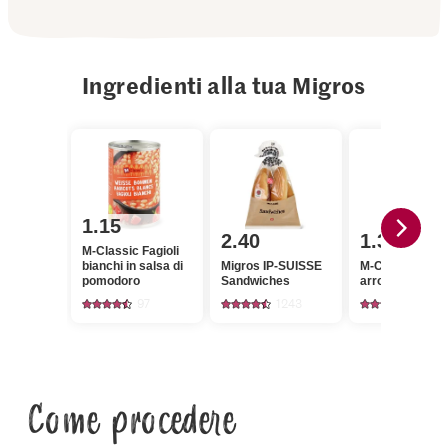
Ingredienti alla tua Migros
1.15
2.40
1.35
M-Classic Fagioli
bianchi in salsa di
Migros IP-SUISSE
M-Classic Cipol
pomodoro
Sandwiches
arrostite
97
1243
262
Come procedere