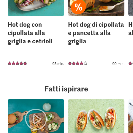
collections.
collection
Hot dog con
Hot dog di cipollata
H
cipollata alla
e pancetta alla
a
griglia e cetrioli
griglia
25 min.
20 min.
Fatti ispirare