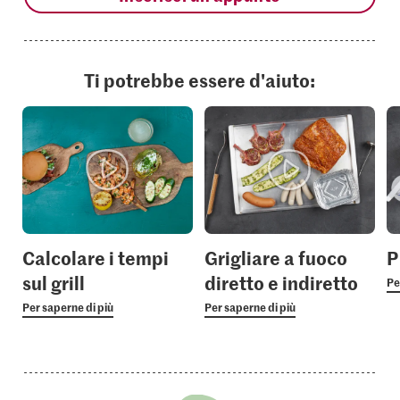
Ti potrebbe essere d'aiuto:
Calcolare i tempi
Grigliare a fuoco
P
sul grill
diretto e indiretto
Pe
Per saperne di più
Per saperne di più