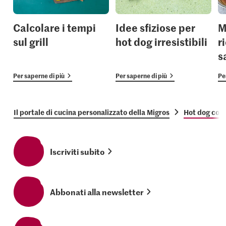
Calcolare i tempi
Idee sfiziose per
M
sul grill
hot dog irresistibili
r
s
Per saperne di più
Per saperne di più
Pe
Il portale di cucina personalizzato della Migros
Hot dog con c
Iscriviti subito
Abbonati alla newsletter