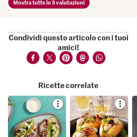
Mostra tutte le 3 valutazioni
Condividi questo articolo con i tuoi
amici!
Ricette correlate
Bookmark
Bookmar
recipe
recipe
or
or
add
add
it
it
to
to
your
your