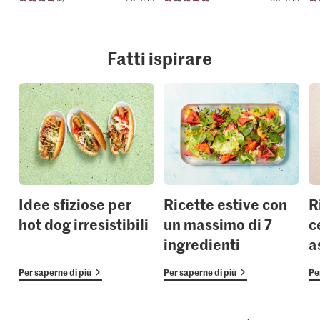
Fatti ispirare
Idee sfiziose per
Ricette estive con
R
hot dog irresistibili
un massimo di 7
c
ingredienti
a
Per saperne di più
Per saperne di più
Pe