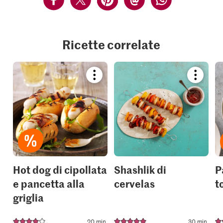
Ricette correlate
Bookmark
Bookmar
recipe
recipe
or
or
add
add
it
it
to
to
your
your
collections.
collection
Hot dog di cipollata
Shashlik di
P
e pancetta alla
cervelas
t
griglia
20 min.
30 min.