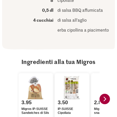
8
cipollate
0,5 dl
di salsa BBQ affumicata
4 cucchiai
di salsa all'aglio
erba cipollina a piacimento
Ingredienti alla tua Migros
3.95
3.50
2.80
Migros IP-SUISSE
IP-SUISSE
Migros Cetrioli
Sandwiches di Sils
Cipollata
snack