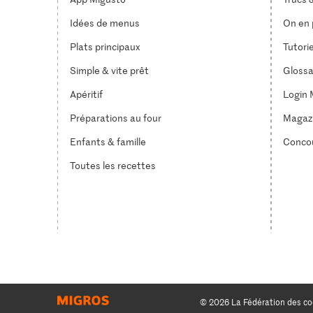
Idées de menus
On en p
Plats principaux
Tutori
Simple & vite prêt
Glossa
Apéritif
Login 
Préparations au four
Magaz
Enfants & famille
Conco
Toutes les recettes
© 2026 La Fédération des co