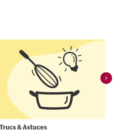
Trucs & Astuces
Mon