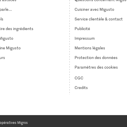
arle...
Cuisiner avec Migusto
els
Service clientèle & contact
ire des ingrédients
Publicité
Migusto
Impressum
ine Migusto
Mentions légales
urs
Protection des données
Paramètres des cookies
CGC
Credits
opératives Migros