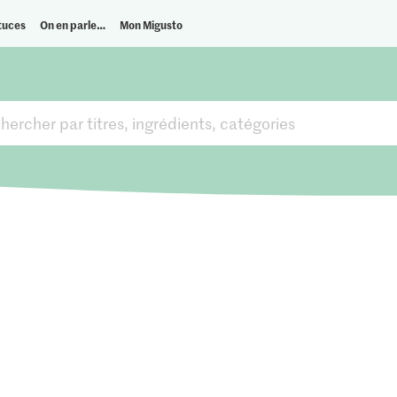
tuces
On en parle…
Mon Migusto