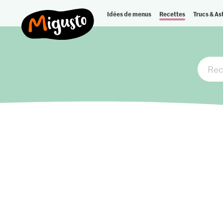
Idées de menus
Recettes
Trucs & As