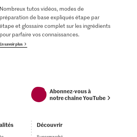
Nombreux tutos vidéos, modes de
Les u
préparation de base expliqués étape par
enreg
étape et glossaire complet sur les ingrédients
gratu
pour parfaire vos connaissances.
avan
En savoir plus
En savoi
Abonnez-vous à
notre chaîne YouTube
alités
Découvrir
to
Supermarché