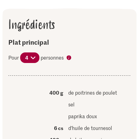
Ingrédients
Plat principal
Pour
4
personnes
400 g
de poitrines de poulet
sel
paprika doux
6 cs
d’huile de tournesol