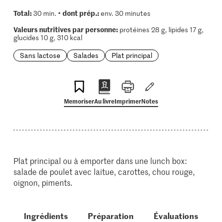
Total:
dont prép.:
30 min. •
env. 30 minutes
Valeurs nutritives par personne:
protéines 28 g, lipides 17 g,
glucides 10 g, 310 kcal
Sans lactose
Salades
Plat principal
Memoriser
Au livre
Imprimer
Notes
Plat principal ou à emporter dans une lunch box:
salade de poulet avec laitue, carottes, chou rouge,
oignon, piments.
Ingrédients
Préparation
Évaluations