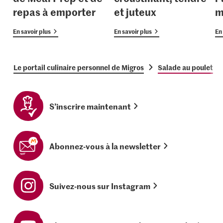
repas à emporter
et juteux
m
En savoir plus
En savoir plus
En 
Le portail culinaire personnel de Migros
Salade au poulet
S’inscrire maintenant
Abonnez-vous à la newsletter
Suivez-nous sur Instagram