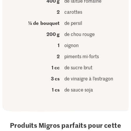
400 g
de laitue romaine
2
carottes
¼ de bouquet
de persil
200 g
de chou rouge
1
oignon
2
piments mi-forts
1 cc
de sucre brut
3 cs
de vinaigre à l’estragon
1 cs
de sauce soja
Produits Migros parfaits pour cette