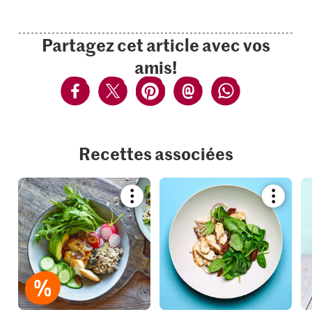
Partagez cet article avec vos
amis!
Recettes associées
Bookmark
Bookmar
recipe
recipe
or
or
add
add
it
it
to
to
your
your
collections.
collection