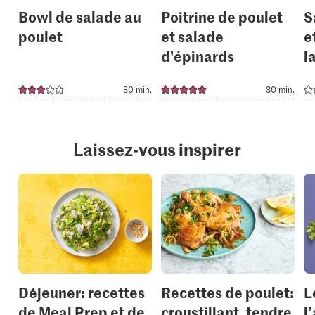
Bowl de salade au
Poitrine de poulet
S
poulet
et salade
e
d'épinards
l
30 min.
30 min.
Laissez-vous inspirer
Déjeuner: recettes
Recettes de poulet:
L
de Meal Prep et de
croustillant, tendre
l