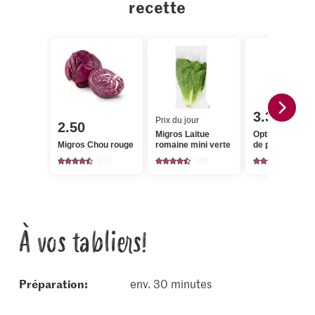
recette
3.30
Prix du jour
2.50
Migros Laitue
Optigal Escalo
Migros Chou rouge
romaine mini verte
de poulet
505
128
1317
À vos tabliers!
Préparation:
env. 30 minutes