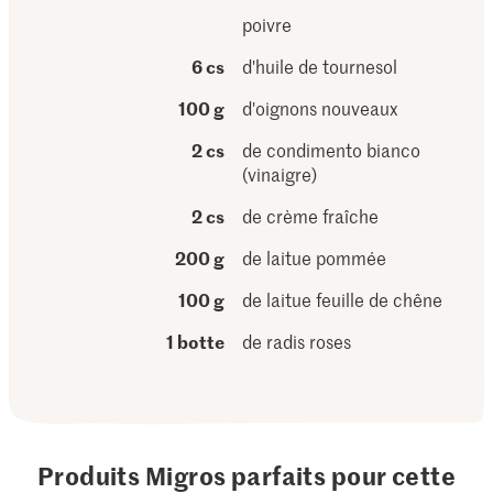
poivre
6 cs
d'huile de tournesol
100 g
d'oignons nouveaux
2 cs
de condimento bianco
(vinaigre)
2 cs
de crème fraîche
200 g
de laitue pommée
100 g
de laitue feuille de chêne
1 botte
de radis roses
Produits Migros parfaits pour cette