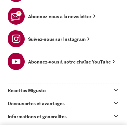
Abonnez-vous à la newsletter
Suivez-nous sur Instagram
Abonnez-vous à notre chaîne YouTube
Recettes Migusto
App Migusto
Découvertes et avantages
Idées de menus
Trucs & astuces
Informations et généralités
Plats principaux
On en parle...
Questions concernant Migusto