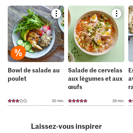
Bookmark
Bookmar
recipe
recipe
or
or
add
add
it
it
to
to
your
your
collections.
collection
Bowl de salade au
Salade de cervelas
E
poulet
aux légumes et aux
a
œufs
r
30 min.
25 min.
Laissez-vous inspirer