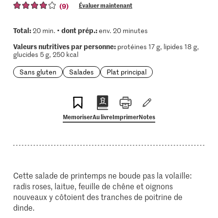
(9)
Évaluer maintenant
Total:
dont prép.:
20 min. •
env. 20 minutes
Valeurs nutritives par personne:
protéines 17 g, lipides 18 g,
glucides 5 g, 250 kcal
Sans gluten
Salades
Plat principal
Memoriser
Au livre
Imprimer
Notes
Cette salade de printemps ne boude pas la volaille:
radis roses, laitue, feuille de chêne et oignons
nouveaux y côtoient des tranches de poitrine de
dinde.