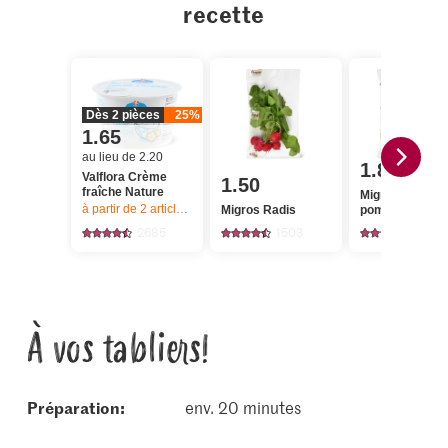
recette
Dès 2 pièces
25%
1.65
au lieu de 2.20
1.80
Valflora Crème
1.50
fraîche Nature
Migros Salade
à partir de 2
articles,
Offre valable du 6.8 au 12.8.2026, jusqu’à épu
Migros Radis
pommée verte
2685
1503
1546
À vos tabliers!
Préparation:
env. 20 minutes