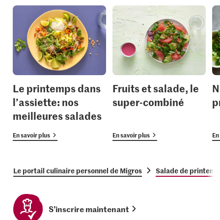
Le printemps dans
Fruits et salade, le
N
l’assiette: nos
super-combiné
p
meilleures salades
En savoir plus
En savoir plus
En 
Le portail culinaire personnel de Migros
Salade de printemp
S’inscrire maintenant