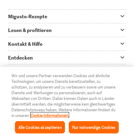
Migusto-Rezepte
Migusto App
Lesen & profitieren
Was koche ich heute?
Tipps & Tricks
Kontakt & Hilfe
Hauptgerichte
Storys
Fragen zu Migusto
Entdecken
Schnelle & einfache Rezepte
How to-Videos
Infos zum Kochen mit Migusto
Supermarkt
Wir und unsere Partner verwenden Cookies und ähnliche
Apéro & Fingerfood
DE
Glossar
FR
IT
Kontakt
Migros Online
Technologien, um unsere Dienste bereitzustellen, zu
schützen, zu analysieren und zu verbessern sowie um unsere
Backen
Migusto Login
Mediadaten Werbetreibende
Über die Migros
Dienste und Werbungen zu personalisieren, auch auf
Webseiten von Dritten. Dabei können Daten auch in Länder
Rezepte für Familien & Kinder
Migusto Printmagazin
Impressum
übermittelt werden, die möglicherweise kein gleichwertiges
Filialen
© 2026 Migros-Genossenschafts-Bund
Datenschutzniveau haben. Weitere Informationen findest du
Alle Rezeptkategorien
Wettbewerbe
in unseren
Cookie-Informationen.
Rechtliche Hinweise
Cumulus
Alle Cookies akzeptieren
Nur notwendige Cookies
Datenschutz
Migros-Magazin
Inspiration
Sammlung
Rezepte
Mein Migusto
Menü