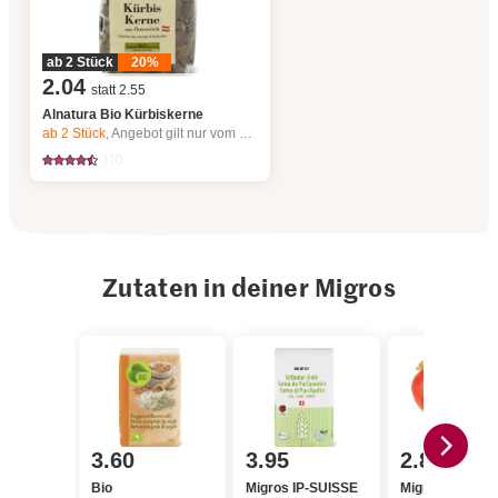
ab 2 Stück
20%
2.04
statt 2.55
Alnatura Bio Kürbiskerne
ab 2
Stück,
Angebot gilt nur vom 6.8. bis 12.8.2026, solange Vorrat.
110
Zutaten in deiner Migros
3.60
3.95
2.85
Bio
Migros IP-SUISSE
Migros Kürbis