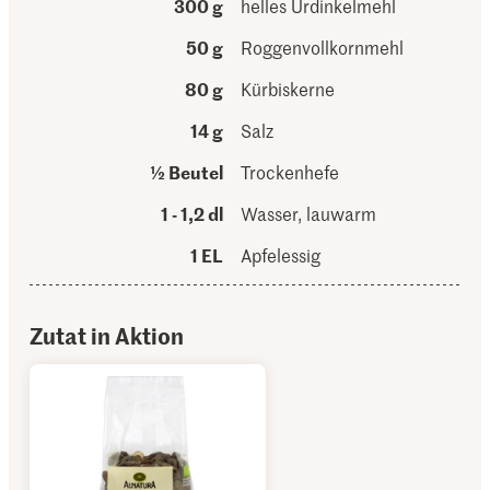
300 g
helles Urdinkelmehl
50 g
Roggenvollkornmehl
80 g
Kürbiskerne
14 g
Salz
½ Beutel
Trockenhefe
1 - 1,2 dl
Wasser, lauwarm
1 EL
Apfelessig
Zutat in Aktion