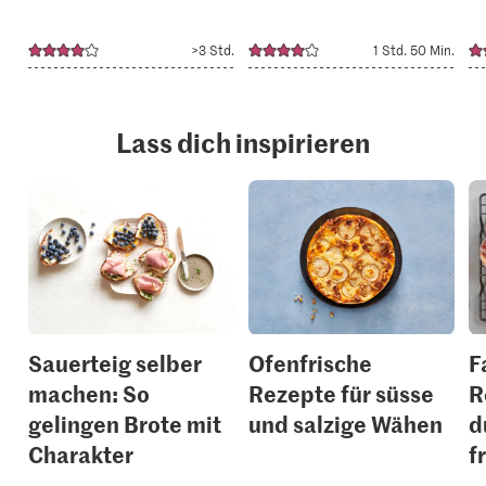
>3 Std.
1 Std. 50 Min.
Lass dich inspirieren
Sauerteig selber
Ofenfrische
F
machen: So
Rezepte für süsse
R
gelingen Brote mit
und salzige Wähen
d
Charakter
f