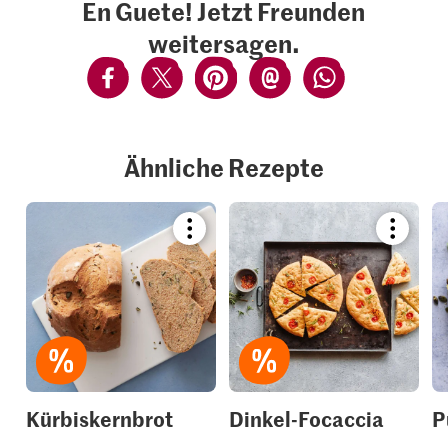
En Guete! Jetzt Freunden
weitersagen.
Ähnliche Rezepte
Bookmark
Bookmar
recipe
recipe
or
or
add
add
it
it
to
to
your
your
collections.
collection
Kürbiskernbrot
Dinkel-Focaccia
P