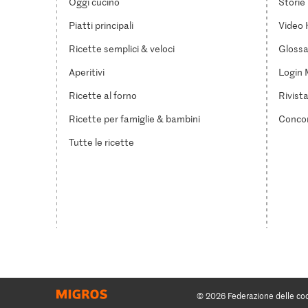
Oggi cucino
Storie
Piatti principali
Video 
Ricette semplici & veloci
Glossar
Aperitivi
Login 
Ricette al forno
Rivist
Ricette per famiglie & bambini
Concor
Tutte le ricette
© 2026 Federazione delle co