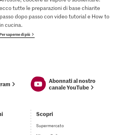
ecco tutte le preparazioni di base chiarite
gratu
passo dopo passo con video tutorial e How to
vanta
in cucina.
Per saperne di più
Per sap
Abonnati al nostro
gram
canale YouTube
ni
Scopri
Supermercato