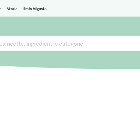
e
Storie
Il mio Migusto