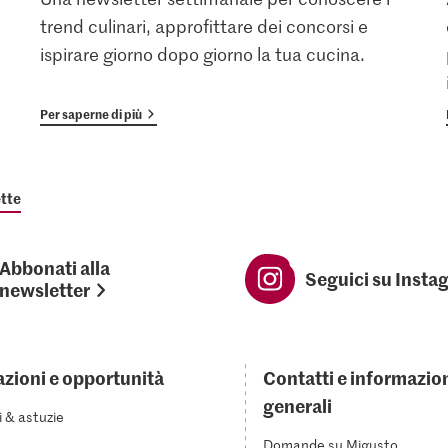
trend culinari, approfittare dei concorsi e
ispirare giorno dopo giorno la tua cucina.
Per saperne di più
tte
Abbonati alla
Seguici su Insta
newsletter
azioni e opportunità
Contatti e informazio
generali
i & astuzie
Domande su Migusto