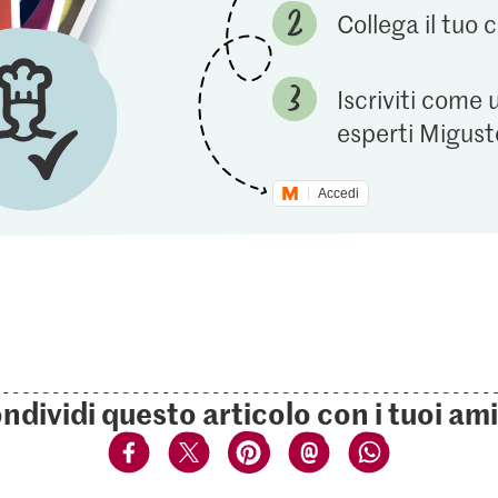
Collega il tuo
Iscriviti come 
esperti Migust
Accedi
ndividi questo articolo con i tuoi ami