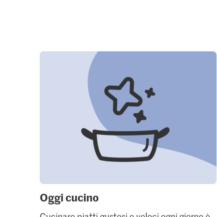
Oggi cucino
Cucinare piatti gustosi e veloci ogni giorno è