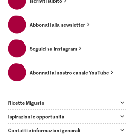
Iscriviti subito
Abbonati alla newsletter
Seguici su Instagram
Abonnati al nostro canale YouTube
Ricette Migusto
App Migusto
Ispirazioni e opportunità
Oggi cucino
Trucchi & astuzie
Contatti e informazioni generali