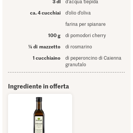
3 dl
d’acqua tiepida
ca. 4 cucchiai
d’olio d’oliva
farina per spianare
100 g
di pomodori cherry
¼ di mazzetto
di rosmarino
1 cucchiaino
di peperoncino di Caienna
granutalo
Ingrediente in offerta