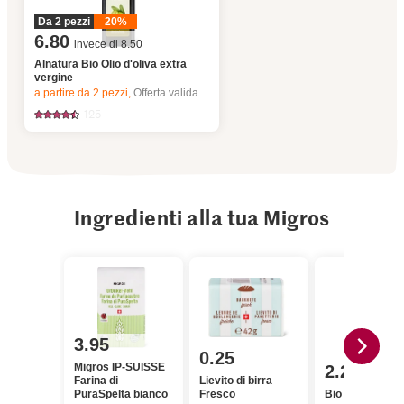
Da 2 pezzi
20%
6.80
invece di 8.50
Alnatura Bio Olio d'oliva extra
vergine
a partire da 2
pezzi,
Offerta valida solo dal 6.8 al 12.8.2026, fino a esaurimento dello stock.
125
Ingredienti alla tua Migros
3.95
0.25
Migros IP-SUISSE
2.20
Farina di
Lievito di birra
PuraSpelta bianco
Fresco
Bio Rosmarino