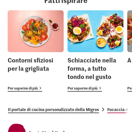
Contorni sfiziosi
Schiacciate nella
A
per la grigliata
forma, a tutto
tondo nel gusto
Per saperne di più
Per saperne di più
Pe
Il portale di cucina personalizzato della Migros
Focaccia di 