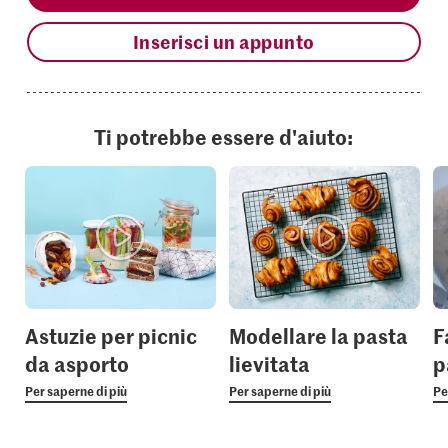
Inserisci un appunto
Ti potrebbe essere d'aiuto:
Astuzie per picnic
Modellare la pasta
F
da asporto
lievitata
p
Per saperne di più
Per saperne di più
Pe