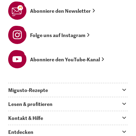
Abonniere den Newsletter
Folge uns auf Instagram
Abonniere den YouTube-Kanal
Migusto-Rezepte
Migusto App
Lesen & profitieren
Was koche ich heute?
Tipps & Tricks
Kontakt & Hilfe
Hauptgerichte
Storys
Fragen zu Migusto
Entdecken