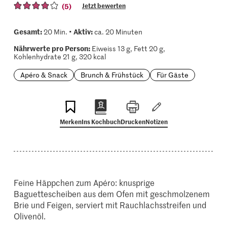
(5)
Jetzt bewerten
Gesamt:
Aktiv:
20 Min. •
ca. 20 Minuten
Nährwerte pro Person:
Eiweiss 13 g, Fett 20 g,
Kohlenhydrate 21 g, 320 kcal
Apéro & Snack
Brunch & Frühstück
Für Gäste
Merken
Ins Kochbuch
Drucken
Notizen
Feine Häppchen zum Apéro: knusprige
Baguettescheiben aus dem Ofen mit geschmolzenem
Brie und Feigen, serviert mit Rauchlachsstreifen und
Olivenöl.