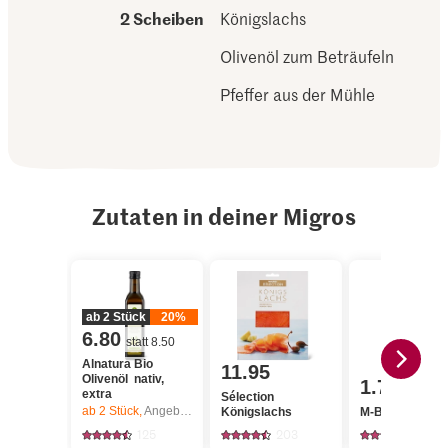
2 Scheiben
Königslachs
Olivenöl zum Beträufeln
Pfeffer aus der Mühle
Zutaten in deiner Migros
ab 2 Stück
20%
6.80
statt 8.50
Alnatura Bio
11.95
Olivenöl nativ,
1.70
extra
Sélection
ab 2
Stück,
Angebot gilt nur vom 6.8. bis 12.8.2026, solange Vorrat.
Königslachs
M-Budget Brie
125
203
1204