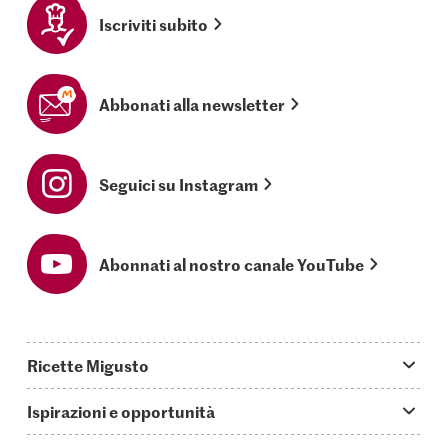
Iscriviti subito
Abbonati alla newsletter
Seguici su Instagram
Abonnati al nostro canale YouTube
Ricette Migusto
App Migusto
Ispirazioni e opportunità
Oggi cucino
Trucchi & astuzie