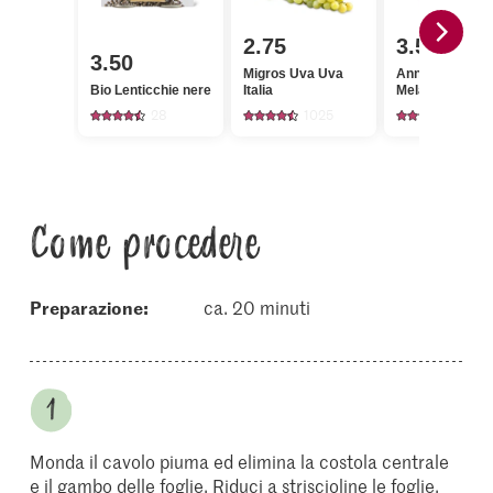
2.75
3.50
3.50
Migros Uva Uva
Anna's Best
Bio Lenticchie nere
Italia
Melagrana
28
1025
407
Come procedere
Preparazione:
ca. 20 minuti
Monda il cavolo piuma ed elimina la costola centrale
e il gambo delle foglie. Riduci a striscioline le foglie.