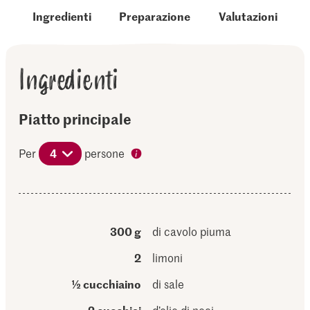
Ingredienti
Preparazione
Valutazioni
Ingredienti
Piatto principale
Per
4
persone
300 g
di cavolo piuma
2
limoni
½ cucchiaino
di sale