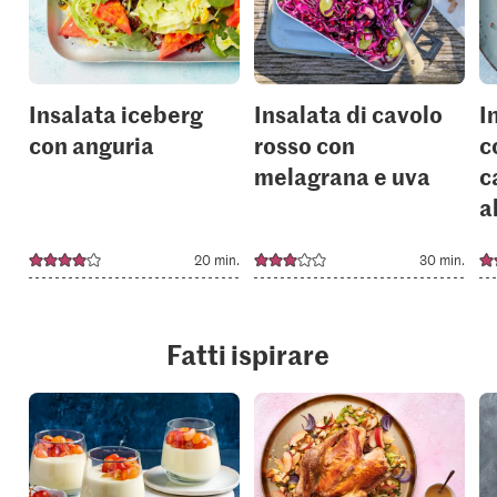
your
your
collections.
collection
Insalata iceberg
Insalata di cavolo
I
con anguria
rosso con
c
melagrana e uva
c
a
20 min.
30 min.
Fatti ispirare