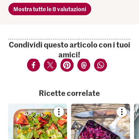
Mostra tutte le 8 valutazioni
Condividi questo articolo con i tuoi
amici!
Ricette correlate
Bookmark
Bookmar
recipe
recipe
or
or
add
add
it
it
to
to