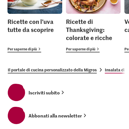
Ricette con l'uva
Ricette di
V
tutte da scoprire
Thanksgiving:
c
colorate e ricche
Per saperne di più
Per saperne di più
Pe
Il portale di cucina personalizzato della Migros
Insalata di l
Iscriviti subito
Abbonati alla newsletter