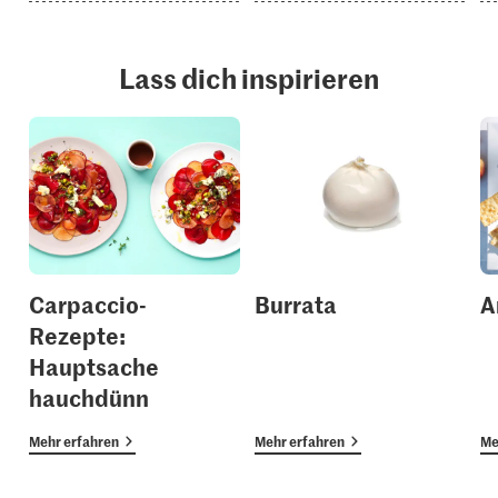
Lass dich inspirieren
Carpaccio-
Burrata
A
Rezepte:
Hauptsache
hauchdünn
Mehr erfahren
Mehr erfahren
Me