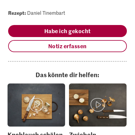
Rezept:
Daniel Tinembart
Habe ich gekocht
Notiz erfassen
Das könnte dir helfen:
Knoblauch schälen
Zwiebeln