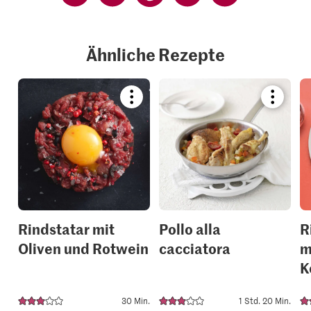
Ähnliche Rezepte
Bookmark
Bookmar
recipe
recipe
or
or
add
add
it
it
to
to
your
your
collections.
collection
Rindstatar mit
Pollo alla
R
Oliven und Rotwein
cacciatora
m
K
30 Min.
1 Std. 20 Min.