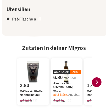
Utensilien
Pet-Flasche à 1 l
Zutaten in deiner Migros
ab 2 Stück
20%
6.80
statt 8.50
Alnatura Bio
2.80
1.40
Olivenöl nativ,
extra
M-Classic Pfeffer
M-Classic
ab 2
Stück,
Angebot gilt nur vom 6.8. bis 12.8.2026, solange Vorrat.
Nachfüllbeutel
Rotweinessig
137
125
112