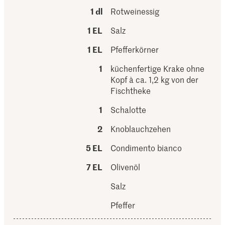
1 dl
Rotweinessig
1 EL
Salz
1 EL
Pfefferkörner
1
küchenfertige Krake ohne
Kopf à ca. 1,2 kg von der
Fischtheke
1
Schalotte
2
Knoblauchzehen
5 EL
Condimento bianco
7 EL
Olivenöl
Salz
Pfeffer