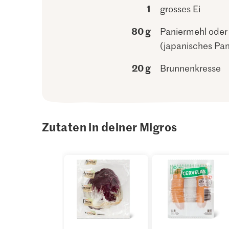
1
grosses Ei
80 g
Paniermehl oder
(japanisches Pa
20 g
Brunnenkresse
Zutaten in deiner Migros