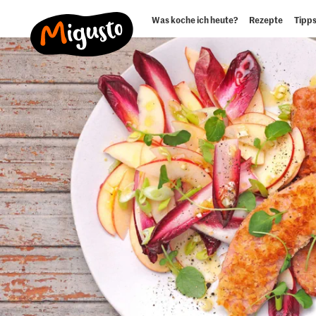
Was koche ich heute?
Rezepte
Tipps