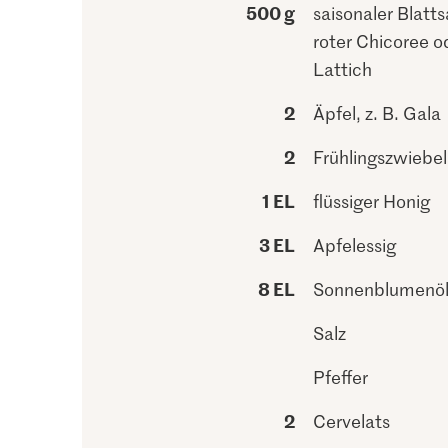
500 g
saisonaler Blatts
roter Chicoree o
Lattich
2
Äpfel, z. B. Gala
2
Frühlingszwiebe
1 EL
flüssiger Honig
3 EL
Apfelessig
8 EL
Sonnenblumenö
Salz
Pfeffer
2
Cervelats