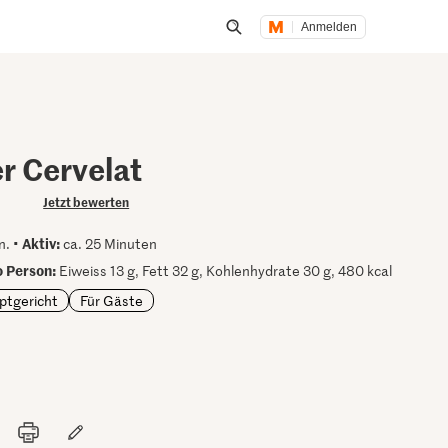
Anmelden
Suche öffnen
r Cervelat
Jetzt bewerten
Aktiv:
n. •
ca. 25 Minuten
 Person:
Eiweiss 13 g, Fett 32 g, Kohlenhydrate 30 g, 480 kcal
ptgericht
Für Gäste