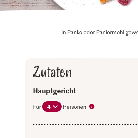
In Panko oder Paniermehl gew
Zutaten
Hauptgericht
4
Für
Personen