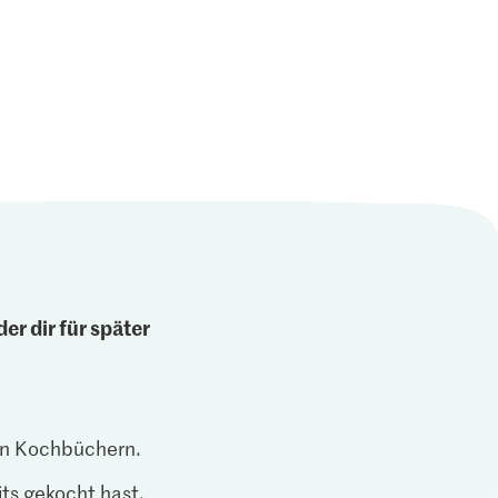
er dir für später
len Kochbüchern.
ts gekocht hast.