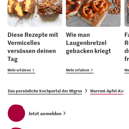
Diese Rezepte mit
Wie man
F
Vermicelles
Laugenbretzel
R
versüssen deinen
gebacken kriegt
d
Tag
f
Mehr erfahren
Mehr erfahren
Me
Das persönliche Kochportal der Migros
Marroni-Apfel-Kuch
Jetzt anmelden