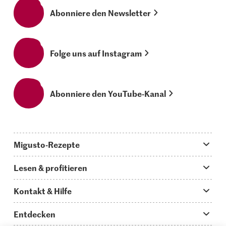
Abonniere den Newsletter
Folge uns auf Instagram
Abonniere den YouTube-Kanal
Migusto-Rezepte
Migusto App
Lesen & profitieren
Was koche ich heute?
Tipps & Tricks
Kontakt & Hilfe
Hauptgerichte
Storys
Fragen zu Migusto
Entdecken
Schnelle & einfache Rezepte