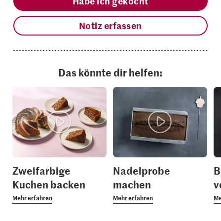
Habe ich gekocht
Notiz erfassen
Das könnte dir helfen:
Zweifarbige
Nadelprobe
B
Kuchen backen
machen
v
Mehr erfahren
Mehr erfahren
Me