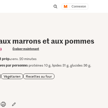
Connexion
Lancer une recherche
aux marrons et aux pommes
6)
Évaluer maintenant
t prép.:
env. 20 minutes
ives par personne:
protéines 10 g, lipides 31 g, glucides 36 g,
Végétarien
Recettes au four