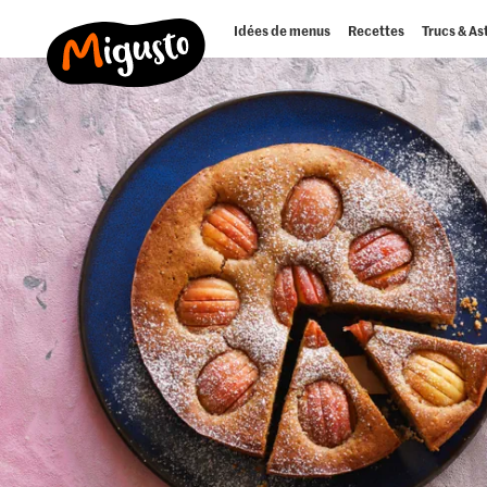
Idées de menus
Recettes
Trucs & As