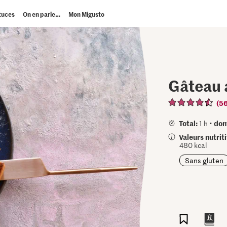
tuces
On en parle…
Mon Migusto
Gâteau 
(5
Total:
don
1 h •
Valeurs nutrit
480 kcal
Sans gluten