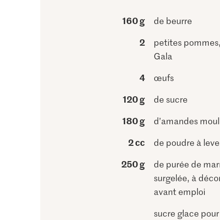
160 g
de beurre
2
petites pommes, 
Gala
4
œufs
120 g
de sucre
180 g
d’amandes moul
2 cc
de poudre à leve
250 g
de purée de mar
surgelée, à déco
avant emploi
sucre glace pour