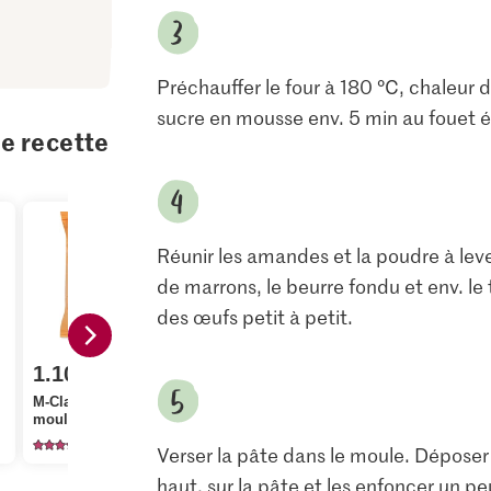
Préchauffer le four à 180 °C, chaleur de
sucre en mousse env. 5 min au fouet é
te recette
Réunir les amandes et la poudre à leve
de marrons, le beurre fondu et env. le
des œufs petit à petit.
1.80
1.10
M-Classic IP-SUISSE
1.50
M-Classic Amandes
Cristal Sucre fin
moulues
cristallisé
Migros Suc
479
1145
65
Verser la pâte dans le moule. Déposer
haut, sur la pâte et les enfoncer un pe