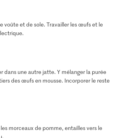
 voûte et de sole. Travailler les œufs et le
lectrique.
r dans une autre jatte. Y mélanger la purée
 tiers des œufs en mousse. Incorporer le reste
Prix du jour
IP-SUISSE De la région
3.85
Œufs Élevage en plein
re glace
Die Butter Beurre
air
8
2727
749
 les morceaux de pomme, entailles vers le
u.