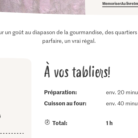
Memoriser
Au livre
Im
 un goût au diapason de la gourmandise, des quartiers 
parfaire, un vrai régal.
À vos tabliers!
Préparation:
env. 20 minu
cuisson au four:
env. 40 minu
Ø
Total:
1 h