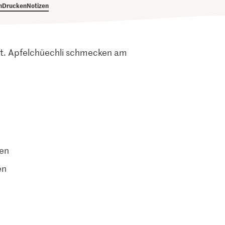
h
Drucken
Notizen
ässt. Apfelchüechli schmecken am
ten
en