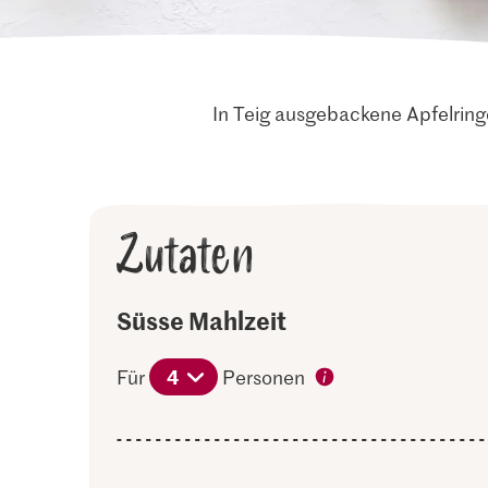
In Teig ausgebackene Apfelringe
Zutaten
Süsse Mahlzeit
4
Für
Personen