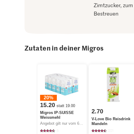
Zimtzucker, zum
Bestreuen
Zutaten in deiner Migros
20%
15.20
statt 19.00
2.70
Migros IP-SUISSE
Weissmehl
V-Love Bio Reisdrink
Angebot gilt nur vom 6.8. bis 12.8.2026, solange Vorrat.
Mandeln
5
221