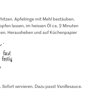
rhitzen. Apfelringe mit Mehl bestäuben.
pfen lassen, im heissen Öl ca. 2 Minuten
nden. Herausheben und auf Küchenpapier
fast
fertig
Sofort servieren. Dazu passt Vanillesauce.
0.45
4.50
o
M-Classic Zimt
 Grad A
gemahlen
Patissier Vanillepaste
135
97