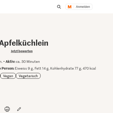
Anmelden
Suche öffnen
Apfelküchlein
Jetzt bewerten
Aktiv:
n. •
ca. 30 Minuten
 Person:
Eiweiss 9 g, Fett 14 g, Kohlenhydrate 77 g, 470 kcal
Vegan
Vegetarisch