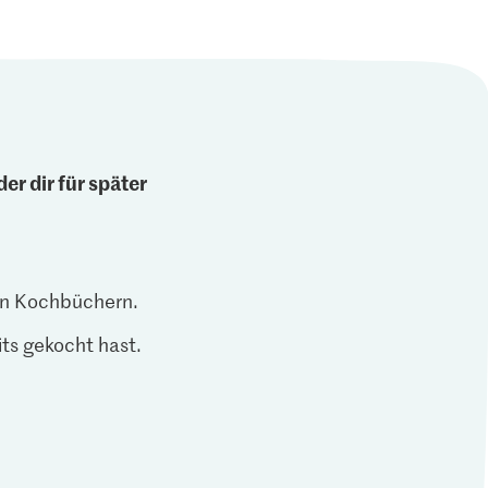
er dir für später
len Kochbüchern.
ts gekocht hast.