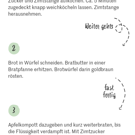
Zucker und Zimtstange aufkochen. Ca. 5 Minuten
zugedeckt knapp weichköcheln lassen. Zimtstange
herausnehmen.
Weiter gehts
Brot in Würfel schneiden. Bratbutter in einer
Bratpfanne erhitzen. Brotwürfel darin goldbraun
rösten.
fast
fertig
Apfelkompott dazugeben und kurz weiterbraten, bis
die Flüssigkeit verdampft ist. Mit Zimtzucker