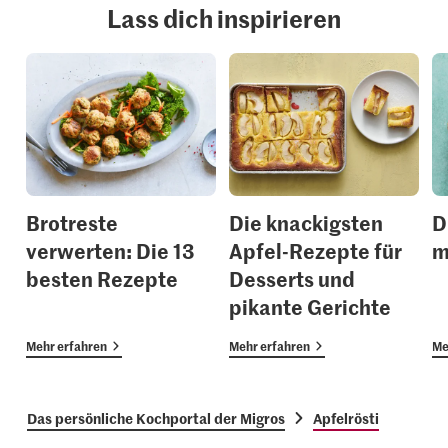
Lass dich inspirieren
Brotreste
Die knackigsten
D
verwerten: Die 13
Apfel-Rezepte für
m
besten Rezepte
Desserts und
pikante Gerichte
Mehr erfahren
Mehr erfahren
Me
Das persönliche Kochportal der Migros
Apfelrösti