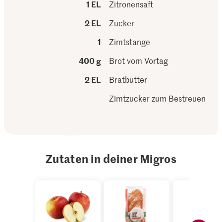
1 EL
Zitronensaft
2 EL
Zucker
1
Zimtstange
400 g
Brot vom Vortag
2 EL
Bratbutter
Zimtzucker zum Bestreuen
Zutaten in deiner Migros