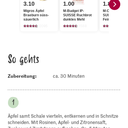
3.10
1.00
1.80
Migros Äpfel
M-Budget IP-
M-Classic IP-
Braeburn süss-
SUISSE Ruchbrot
SUISSE Cristal
säuerlich
dunkles Mehl
Feinkristall-Zu
2095
1588
1146
So gehts
Zubereitung:
ca. 30 Minuten
Äpfel samt Schale vierteln, entkernen und in Schnitze
schneiden. Mit Rosinen, Apfel- und Zitronensaft,