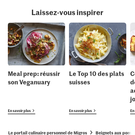
Laissez-vous inspirer
Meal prep: réussir
Le Top 10 des plats
C
son Veganuary
suisses
d
a
j
En savoir plus
En savoir plus
En 
Le portail culinaire personnel de Migros
Beignets aux pomm