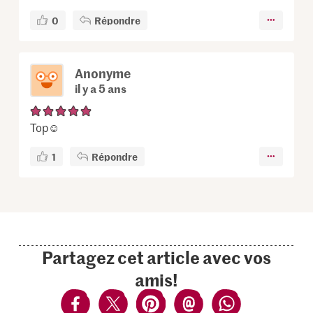
0
Répondre
Anonyme
il y a 5 ans
Top☺️
1
Répondre
Partagez cet article avec vos
amis!