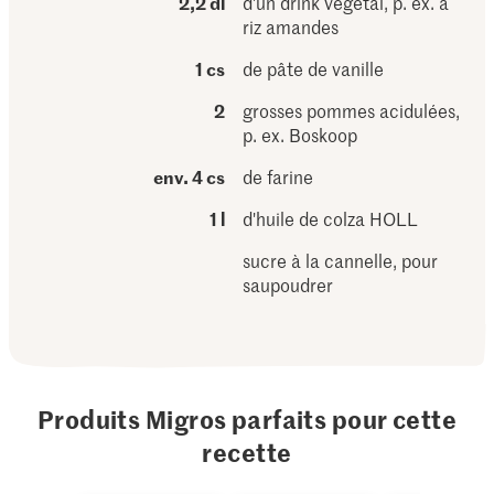
2,2 dl
d'un drink végétal, p. ex. à
riz amandes
1 cs
de pâte de vanille
2
grosses pommes acidulées,
p. ex. Boskoop
env. 4 cs
de farine
1 l
d'huile de colza HOLL
sucre à la cannelle, pour
saupoudrer
Produits Migros parfaits pour cette
recette