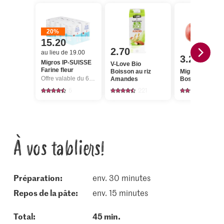
20%
15.20
2.70
au lieu de 19.00
3.20
Migros IP-SUISSE
V-Love Bio
Farine fleur
Boisson au riz
Migros Pomme
Offre valable du 6.8 au 12.8.2026, jusqu’à épuisement du stock.
Amandes
Boskoop
5
221
615
À vos tabliers!
Préparation:
env. 30 minutes
repos de la pâte:
env. 15 minutes
Total:
45 min.