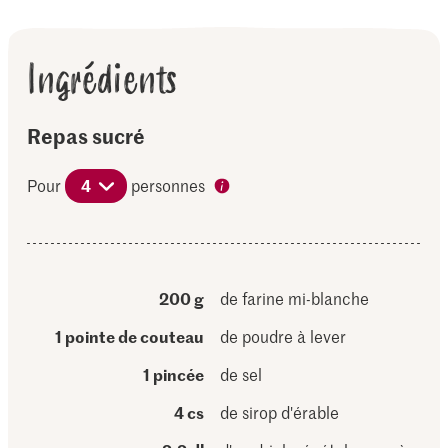
Ingrédients
Repas sucré
Pour
4
personnes
200 g
de farine mi-blanche
1 pointe de couteau
de poudre à lever
1 pincée
de sel
4 cs
de sirop d'érable