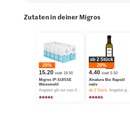
Zutaten in deiner Migros
ab 2 Stück
20%
20%
15.20
4.40
statt 19.00
statt 5.50
Migros IP-SUISSE
Alnatura Bio Rapsöl
Weissmehl
nativ
Angebot gilt nur vom 6.8. bis 12.8.2026, solange Vorrat.
ab 2
Stück,
Angebot gilt nur vom 6.8. bis 12.8.2026, solange Vorrat.
5
77