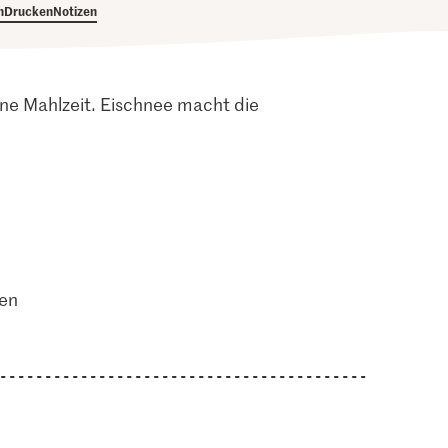
h
Drucken
Notizen
ine Mahlzeit. Eischnee macht die
ten