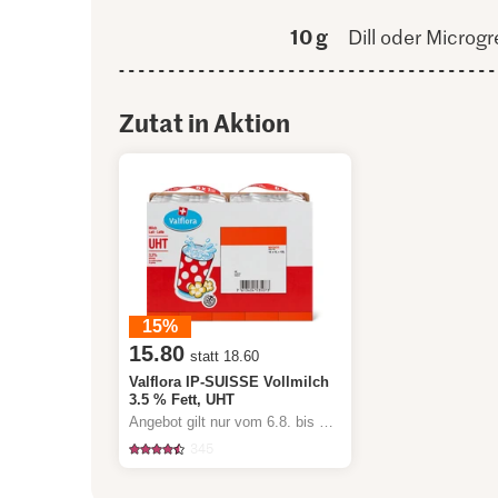
10 g
Dill oder Microg
Zutat in Aktion
15%
15.80
statt 18.60
Valflora IP-SUISSE Vollmilch
3.5 % Fett, UHT
Angebot gilt nur vom 6.8. bis 12.8.2026, solange Vorrat.
345