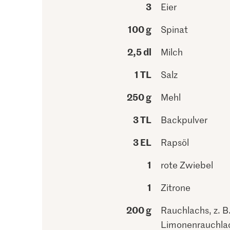
3
Eier
100 g
Spinat
2,5 dl
Milch
1 TL
Salz
250 g
Mehl
3 TL
Backpulver
3 EL
Rapsöl
1
rote Zwiebel
1
Zitrone
200 g
Rauchlachs, z. B
Limonenrauchla