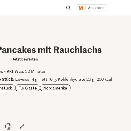
Anmelden
Suche öffnen
Pancakes mit Rauchlachs
Jetzt bewerten
Aktiv:
n. •
ca. 30 Minuten
 Stück:
Eiweiss 14 g, Fett 10 g, Kohlenhydrate 26 g, 250 kcal
hstück
Für Gäste
Nordamerika