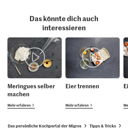
Das könnte dich auch
interessieren
Meringues selber
Eier trennen
E
machen
Mehr erfahren
Mehr erfahren
Me
Das persönliche Kochportal der Migros
Tipps & Tricks
H