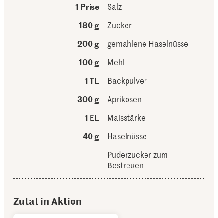
1 Prise
Salz
180 g
Zucker
200 g
gemahlene Haselnüsse
100 g
Mehl
1 TL
Backpulver
300 g
Aprikosen
1 EL
Maisstärke
40 g
Haselnüsse
Puderzucker zum
Bestreuen
Zutat in Aktion