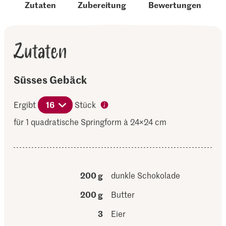
Zutaten
Zubereitung
Bewertungen
Zutaten
Süsses Gebäck
Ergibt
16
Stück
für 1 quadratische Springform à 24×24 cm
200 g
dunkle Schokolade
200 g
Butter
3
Eier