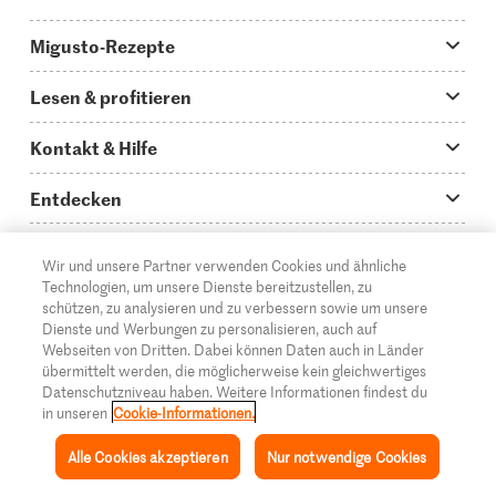
Migusto-Rezepte
Migusto App
Lesen & profitieren
Was koche ich heute?
Tipps & Tricks
Kontakt & Hilfe
Hauptgerichte
Storys
Fragen zu Migusto
Entdecken
Schnelle & einfache Rezepte
How to-Videos
Infos zum Kochen mit Migusto
Supermarkt
Wir und unsere Partner verwenden Cookies und ähnliche
Apéro & Fingerfood
DE
Glossar
FR
IT
Kontakt
Migros Online
Technologien, um unsere Dienste bereitzustellen, zu
schützen, zu analysieren und zu verbessern sowie um unsere
Backen
Migusto Login
Mediadaten Werbetreibende
Über die Migros
Dienste und Werbungen zu personalisieren, auch auf
Webseiten von Dritten. Dabei können Daten auch in Länder
Rezepte für Familien & Kinder
Migusto Printmagazin
Impressum
übermittelt werden, die möglicherweise kein gleichwertiges
Filialen
© 2026 Migros-Genossenschafts-Bund
Datenschutzniveau haben. Weitere Informationen findest du
Alle Rezeptkategorien
Wettbewerbe
in unseren
Cookie-Informationen.
Rechtliche Hinweise
Cumulus
Alle Cookies akzeptieren
Nur notwendige Cookies
Datenschutz
Migros-Magazin
Inspiration
Sammlung
Rezepte
Mein Migusto
Menü