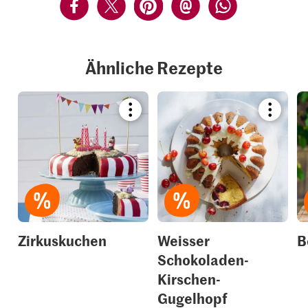
Ähnliche Rezepte
Bookmark
Bookmar
recipe
recipe
or
or
add
add
it
it
to
to
your
your
collections.
collection
Zirkuskuchen
Weisser
B
Schokoladen-
Kirschen-
Gugelhopf