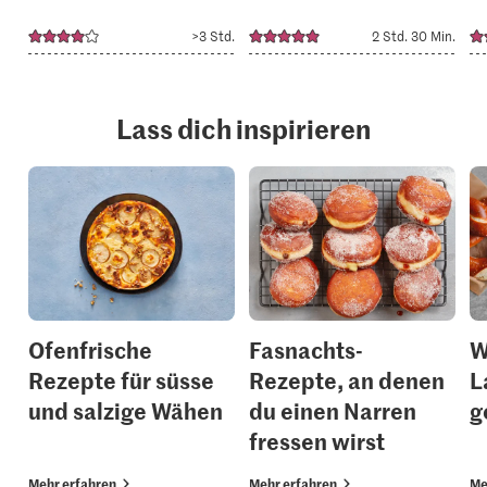
>3 Std.
2 Std. 30 Min.
Lass dich inspirieren
Ofenfrische
Fasnachts-
W
Rezepte für süsse
Rezepte, an denen
L
und salzige Wähen
du einen Narren
g
fressen wirst
Mehr erfahren
Mehr erfahren
Me