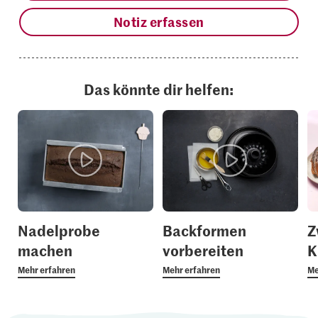
Notiz erfassen
Das könnte dir helfen:
Nadelprobe
Backformen
Z
machen
vorbereiten
K
Mehr erfahren
Mehr erfahren
Me