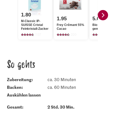
1.80
1.95
5.60
M-Classic IP-
SUISSE Cristal
Frey Crémant 55%
Bio Haselnüss
Feinkristall-Zucker
Cacao
gemahlen
1137
220
19
So gehts
Zubereitung:
ca. 30 Minuten
backen:
ca. 60 Minuten
auskühlen lassen
Gesamt:
2 Std. 30 Min.