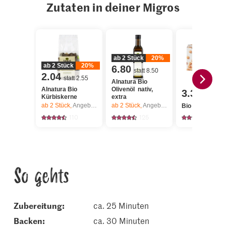
Zutaten in deiner Migros
ab 2 Stück
20%
ab 2 Stück
20%
6.80
statt 8.50
2.04
statt 2.55
Alnatura Bio
Alnatura Bio
Olivenöl nativ,
3.30
Kürbiskerne
extra
ab 2
Stück,
Angebot gilt nur vom 6.8. bis 12.8.2026, solange Vorrat.
ab 2
Stück,
Angebot gilt nur vom 6.8. bis 12.8.2026, solange Vorrat.
Bio Kichererbs
110
125
112
So gehts
Zubereitung:
ca. 25 Minuten
backen:
ca. 30 Minuten