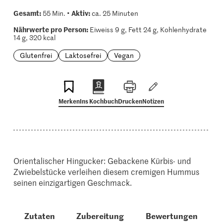
Gesamt:
Aktiv:
55 Min. •
ca. 25 Minuten
Nährwerte pro Person:
Eiweiss 9 g, Fett 24 g, Kohlenhydrate
14 g, 320 kcal
Glutenfrei
Laktosefrei
Vegan
Merken
Ins Kochbuch
Drucken
Notizen
Orientalischer Hingucker: Gebackene Kürbis- und
Zwiebelstücke verleihen diesem cremigen Hummus
seinen einzigartigen Geschmack.
Zutaten
Zubereitung
Bewertungen