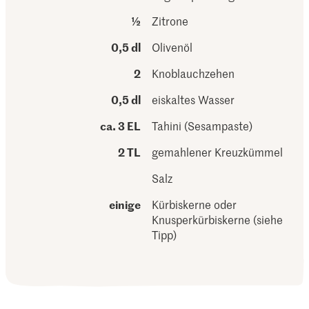
½
Zitrone
0,5 dl
Olivenöl
2
Knoblauchzehen
0,5 dl
eiskaltes Wasser
ca. 3 EL
Tahini (Sesampaste)
2 TL
gemahlener Kreuzkümmel
Salz
einige
Kürbiskerne oder
Knusperkürbiskerne (siehe
Tipp)