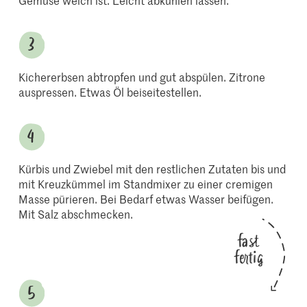
Gemüse weich ist. Leicht abkühlen lassen.
Kichererbsen abtropfen und gut abspülen. Zitrone
auspressen. Etwas Öl beiseitestellen.
Kürbis und Zwiebel mit den restlichen Zutaten bis und
mit Kreuzkümmel im Standmixer zu einer cremigen
Masse pürieren. Bei Bedarf etwas Wasser beifügen.
Mit Salz abschmecken.
fast
fertig