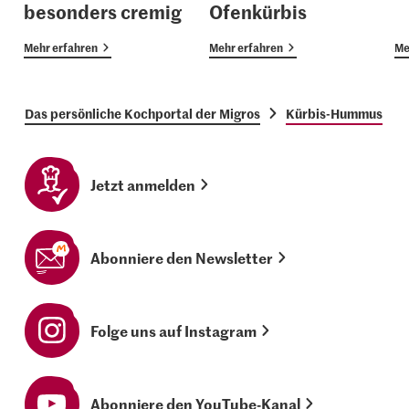
besonders cremig
Ofenkürbis
Mehr erfahren
Mehr erfahren
Me
Das persönliche Kochportal der Migros
Kürbis-Hummus
Jetzt anmelden
Abonniere den Newsletter
Folge uns auf Instagram
Abonniere den YouTube-Kanal