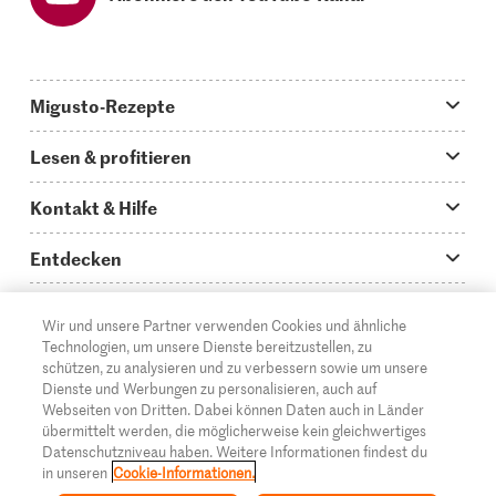
Migusto-Rezepte
Migusto App
Lesen & profitieren
Was koche ich heute?
Tipps & Tricks
Kontakt & Hilfe
Hauptgerichte
Storys
Fragen zu Migusto
Entdecken
Schnelle & einfache Rezepte
How to-Videos
Infos zum Kochen mit Migusto
Supermarkt
Wir und unsere Partner verwenden Cookies und ähnliche
Apéro & Fingerfood
DE
Glossar
FR
IT
Kontakt
Migros Online
Technologien, um unsere Dienste bereitzustellen, zu
schützen, zu analysieren und zu verbessern sowie um unsere
Backen
Migusto Login
Mediadaten Werbetreibende
Über die Migros
Dienste und Werbungen zu personalisieren, auch auf
Webseiten von Dritten. Dabei können Daten auch in Länder
Rezepte für Familien & Kinder
Migusto Printmagazin
Impressum
übermittelt werden, die möglicherweise kein gleichwertiges
Filialen
Datenschutzniveau haben. Weitere Informationen findest du
© 2026 Migros-Genossenschafts-Bund
Alle Rezeptkategorien
Wettbewerbe
in unseren
Cookie-Informationen.
Rechtliche Hinweise
Cumulus