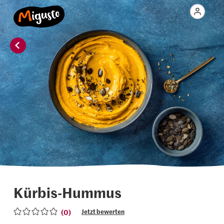
Kürbis-Hummus
(0)
Jetzt bewerten