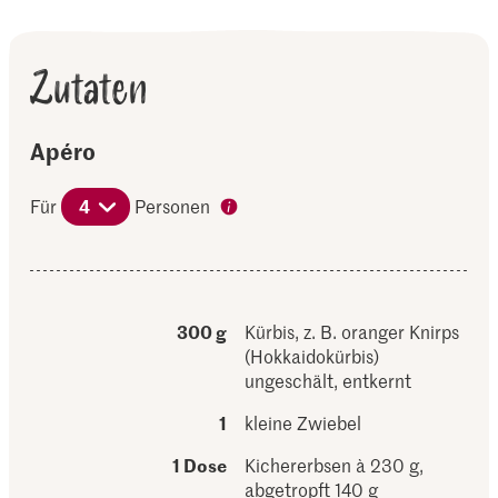
Zutaten
Apéro
Für
4
Personen
300 g
Kürbis, z. B. oranger Knirps
(Hokkaidokürbis)
ungeschält, entkernt
1
kleine Zwiebel
1 Dose
Kichererbsen à 230 g,
abgetropft 140 g