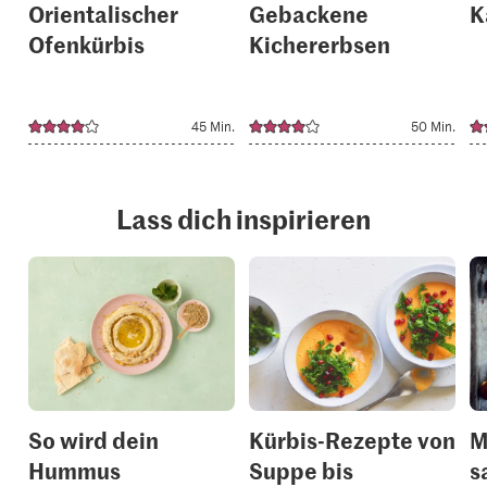
Orientalischer
Gebackene
K
Ofenkürbis
Kichererbsen
45 Min.
50 Min.
Lass dich inspirieren
So wird dein
Kürbis-Rezepte von
M
Hummus
Suppe bis
s