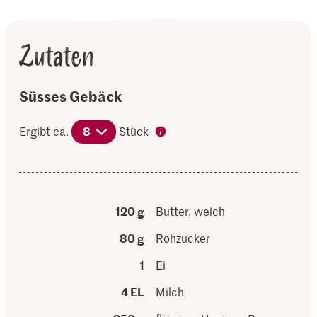
Zutaten
Süsses Gebäck
Ergibt ca.
8
Stück
120 g
Butter, weich
80 g
Rohzucker
1
Ei
4 EL
Milch