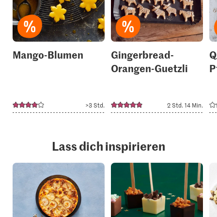
to
to
your
your
collections.
collection
Mango-Blumen
Gingerbread-
Q
Orangen-Guetzli
P
>3 Std.
2 Std. 14 Min.
Lass dich inspirieren