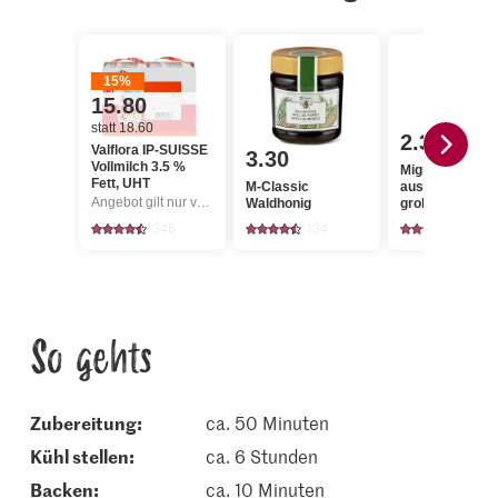
15%
15.80
statt 18.60
2.30
Valflora IP-SUISSE
3.30
Vollmilch 3.5 %
Migros Rohzuc
Fett, UHT
M-Classic
aus Zuckerrohr
Angebot gilt nur vom 6.8. bis 12.8.2026, solange Vorrat.
Waldhonig
grob
345
134
432
So gehts
Zubereitung:
ca. 50 Minuten
kühl stellen:
ca. 6 Stunden
backen:
ca. 10 Minuten