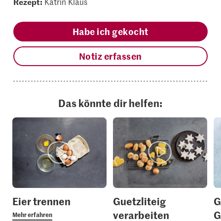
Rezept:
Katrin Klaus
Habe ich gekocht
Notiz erfassen
Das könnte dir helfen:
Eier trennen
Guetzliteig
G
verarbeiten
G
Mehr erfahren