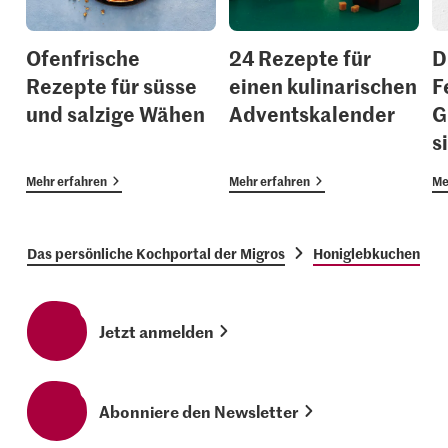
Ofenfrische
24 Rezepte für
D
Rezepte für süsse
einen kulinarischen
F
und salzige Wähen
Adventskalender
G
s
Mehr erfahren
Mehr erfahren
Me
Das persönliche Kochportal der Migros
Honiglebkuchen
Jetzt anmelden
Abonniere den Newsletter