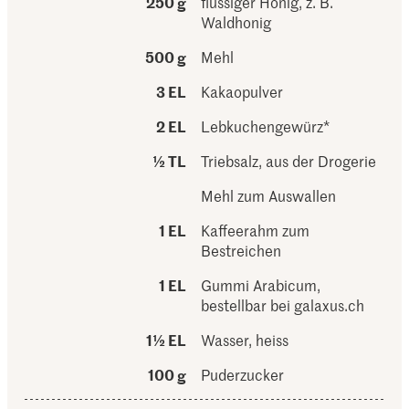
250 g
flüssiger Honig, z. B.
Waldhonig
500 g
Mehl
3 EL
Kakaopulver
2 EL
Lebkuchengewürz*
½ TL
Triebsalz, aus der Drogerie
Mehl zum Auswallen
1 EL
Kaffeerahm zum
Bestreichen
1 EL
Gummi Arabicum,
bestellbar bei galaxus.ch
1½ EL
Wasser, heiss
100 g
Puderzucker