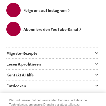
Folge uns auf Instagram
Abonniere den YouTube-Kanal
Migusto-Rezepte
Migusto App
Lesen & profitieren
Was koche ich heute?
Tipps & Tricks
Kontakt & Hilfe
Hauptgerichte
Storys
Fragen zu Migusto
Entdecken
Schnelle & einfache Rezepte
How to-Videos
Infos zum Kochen mit Migusto
Supermarkt
Wir und unsere Partner verwenden Cookies und ähnliche
Apéro & Fingerfood
DE
Glossar
FR
IT
Kontakt
Migros Online
Technologien, um unsere Dienste bereitzustellen, zu