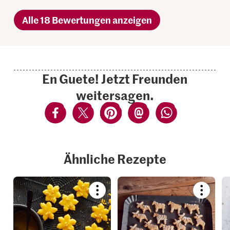
Alle 18 Bewertungen anzeigen
En Guete! Jetzt Freunden
weitersagen.
Ähnliche Rezepte
Bookmark
Bookmar
recipe
recipe
or
or
add
add
it
it