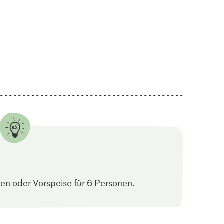
sig
Bio Peterli glatt
Sélection Fleur de Sel
9
347
79
nen oder Vorspeise für 6 Personen.