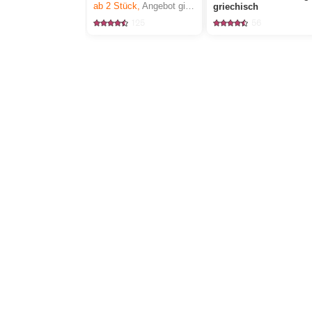
ab 2
Stück,
Angebot gilt nur vom 6.8. bis 12.8.2026, solange Vorrat.
griechisch
125
56