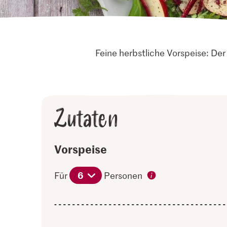
Feine herbstliche Vorspeise: De
Zutaten
Vorspeise
6
Für
Personen