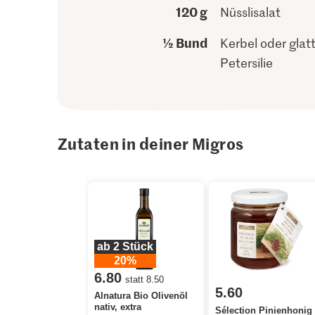
120 g
Nüsslisalat
½ Bund
Kerbel oder glatt
Petersilie
Zutaten in deiner Migros
ab 2 Stück
20%
6.80
statt 8.50
5.60
Alnatura Bio Olivenöl
nativ, extra
Sélection Pinienhonig