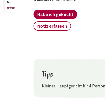
Migros Nüsslisalat
Rückenfilet
Rotweines
1401
30
10
Habe ich gekocht
Notiz erfassen
Tipp
Kleines Hauptgericht für 4 Perso