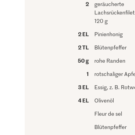
2
geräucherte
Lachsrückenfilets
120 g
2 EL
Pinienhonig
2 TL
Blütenpfeffer
50 g
rohe Randen
1
rotschaliger Apfe
3 EL
Essig, z. B. Rotw
4 EL
Olivenöl
Fleur de sel
Blütenpfeffer