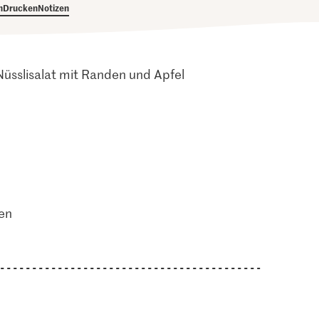
h
Drucken
Notizen
Nüsslisalat mit Randen und Apfel
en