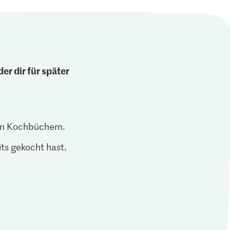
er dir für später
len Kochbüchern.
ts gekocht hast.