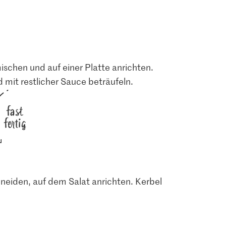
ischen und auf einer Platte anrichten.
 mit restlicher Sauce beträufeln.
fast
fertig
neiden, auf dem Salat anrichten. Kerbel
1.60
6.20