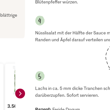
Blütenpfeffer würzen.
blättrige
Nüsslisalat mit der Hälfte der Sauce m
Randen und Äpfel darauf verteilen und
Lachs in ca. 5 mm dicke Tranchen sch
darüberzupfen. Sofort servieren.
8.95
1.40
3.50
Rezept:
Feride Dogum
Migros Rauchlachs
M-Classic