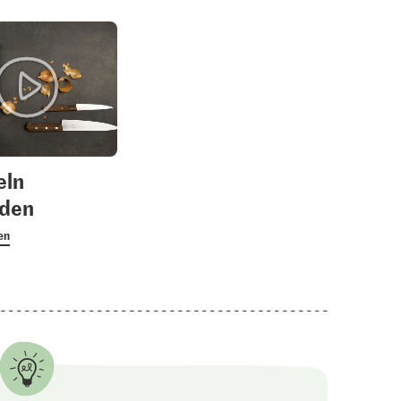
eln
iden
en