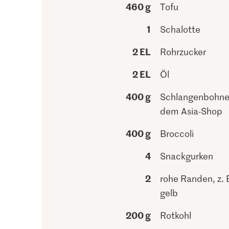
460 g
Tofu
1
Schalotte
2 EL
Rohrzucker
2 EL
Öl
400 g
Schlangenbohne
dem Asia-Shop
400 g
Broccoli
4
Snackgurken
2
rohe Randen, z. 
gelb
200 g
Rotkohl