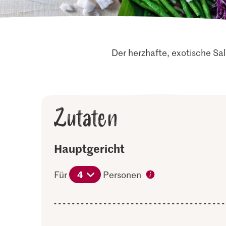
Der herzhafte, exotische S
Zutaten
Hauptgericht
4
Für
Personen