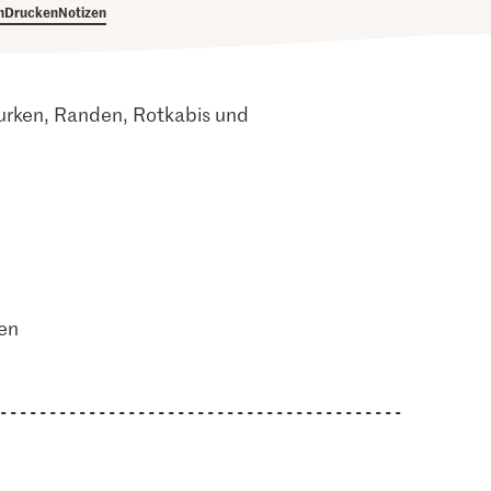
h
Drucken
Notizen
urken, Randen, Rotkabis und
en