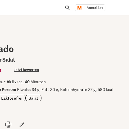
Anmelden
Suche öffnen
ado
 Salat
)
Jetzt bewerten
Aktiv:
n. •
ca. 40 Minuten
 Person:
Eiweiss 34 g, Fett 30 g, Kohlenhydrate 37 g, 580 kcal
Laktosefrei
Salat