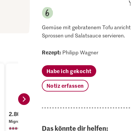
Gemüse mit gebratenem Tofu anricht
Sprossen und Salatsauce servieren.
Rezept:
Philipp Wagner
Habe ich gekocht
Notiz erfassen
2.90
2.30
2.80
Tiger Kitchen
Migros Roh
Migros Snack Gurken
Tamarinden Paste
Zuckerrohr
Das könnte dir helfen:
1305
43
43