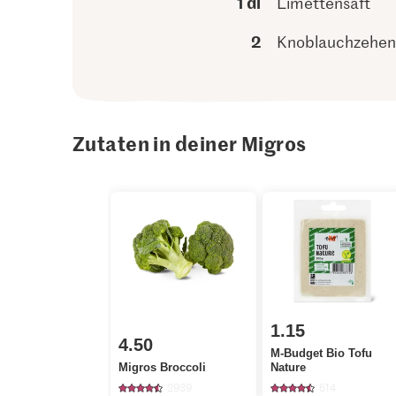
1 dl
Limettensaft
2
Knoblauchzehen
Zutaten in deiner Migros
1.15
4.50
M-Budget Bio Tofu
Migros Broccoli
Nature
2939
514