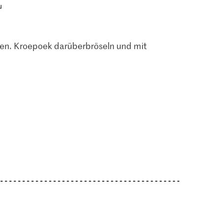
en. Kroepoek darüberbröseln und mit
3.00
2.20
zucker aus
M-Classic
 grob
Bio Sprossen Mix
Erdnussbutter Creamy
2
118
133