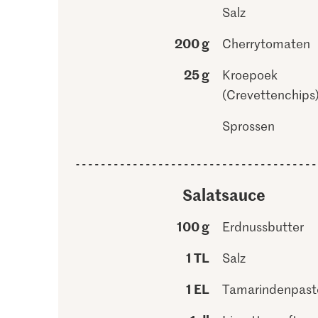
Salz
200 g
Cherrytomaten
25 g
Kroepoek
(Crevettenchips
Sprossen
Salatsauce
100 g
Erdnussbutter
1 TL
Salz
1 EL
Tamarindenpast