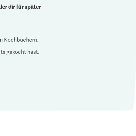
er dir für später
len Kochbüchern.
ts gekocht hast.