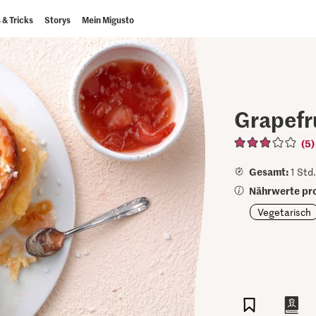
 & Tricks
Storys
Mein Migusto
Grapefr
(5)
Gesamt:
1 Std.
Nährwerte pro
Vegetarisch