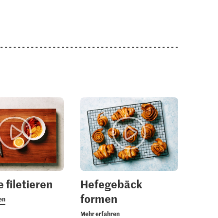
0.60
1.50
 filetieren
Hefegebäck
Migros Grapefruit
isch
rotfleischig
Migros Hagelzucker
formen
en
06
1136
61
Mehr erfahren