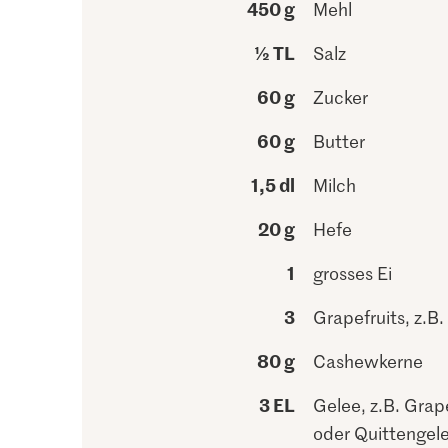
450 g
Mehl
½ TL
Salz
60 g
Zucker
60 g
Butter
1,5 dl
Milch
20 g
Hefe
1
grosses Ei
3
Grapefruits, z.B.
80 g
Cashewkerne
3 EL
Gelee, z.B. Grape
oder Quittengel