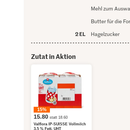
Mehl zum Auswa
Butter für die F
2 EL
Hagelzucker
Zutat in Aktion
15%
15.80
statt 18.60
Valflora IP-SUISSE Vollmilch
3.5 % Fett, UHT