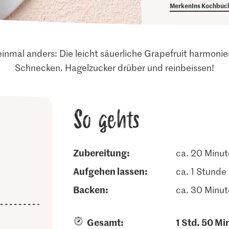
Merken
Ins Kochbuc
inmal anders: Die leicht säuerliche Grapefruit harmoni
Schnecken. Hagelzucker drüber und reinbeissen!
So gehts
Zubereitung:
ca. 20 Minu
aufgehen lassen:
ca. 1 Stunde
backen:
ca. 30 Minu
Gesamt:
1 Std. 50 Mi