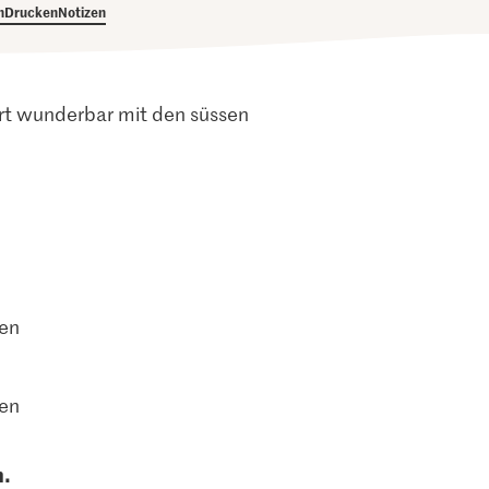
h
Drucken
Notizen
ert wunderbar mit den süssen
ten
ten
n.