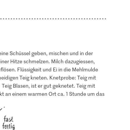
 eine Schüssel geben, mischen und in der
einer Hitze schmelzen. Milch dazugiessen,
lösen. Flüssigkeit und Ei in die Mehlmulde
meidigen Teig kneten. Knetprobe: Teig mit
eig Blasen, ist er gut geknetet. Teig mit
t an einem warmen Ort ca. 1 Stunde um das
fast
fertig