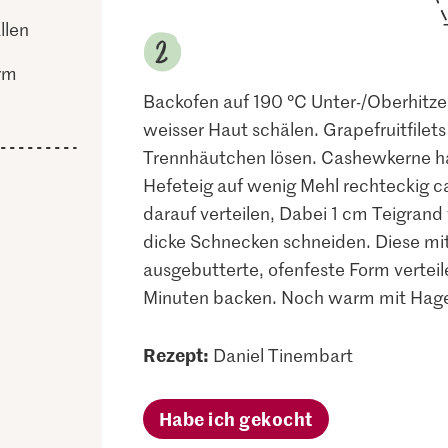
llen
orm
Backofen auf 190 °C Unter-/Oberhitze 
weisser Haut schälen. Grapefruitfilet
Trennhäutchen lösen. Cashewkerne ha
Hefeteig auf wenig Mehl rechteckig c
darauf verteilen, Dabei 1 cm Teigrand f
dicke Schnecken schneiden. Diese mit
ausgebutterte, ofenfeste Form vertei
Minuten backen. Noch warm mit Hage
Rezept:
Daniel Tinembart
Habe ich gekocht