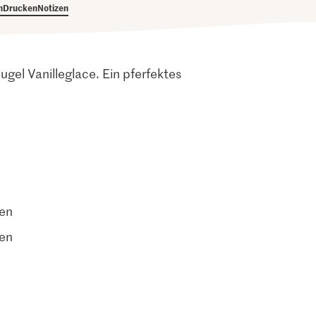
h
Drucken
Notizen
gel Vanilleglace. Ein pferfektes
ten
ten