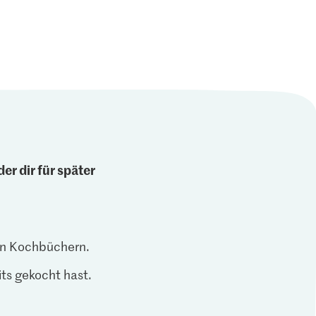
er dir für später
len Kochbüchern.
ts gekocht hast.