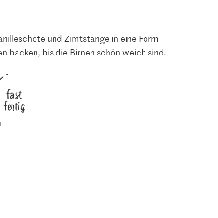
Vanilleschote und Zimtstange in eine Form
n backen, bis die Birnen schön weich sind.
3.10
ten
Bio Blondorangen
fast
7
520
fertig