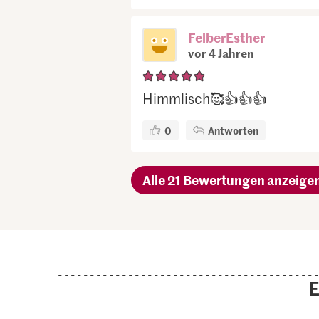
FelberEsther
vor 4 Jahren
Himmlisch🥰👍👍👍
0
Antworten
Alle 21 Bewertungen anzeige
E