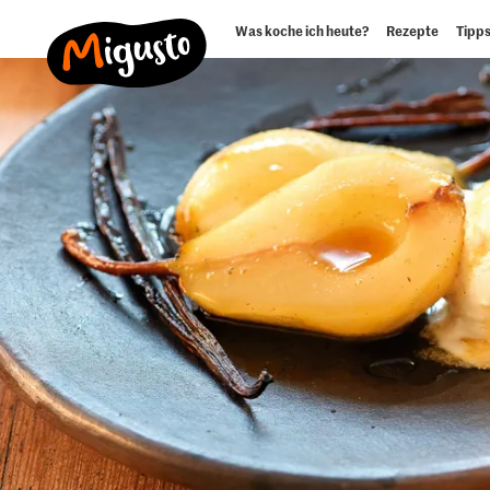
Was koche ich heute?
Rezepte
Tipps