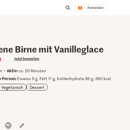
Anmelden
Suche öffnen
ne Birne mit Vanilleglace
)
Jetzt bewerten
Aktiv:
n. •
ca. 20 Minuten
 Person:
Eiweiss 5 g, Fett 11 g, Kohlenhydrate 56 g, 360 kcal
Vegetarisch
Dessert