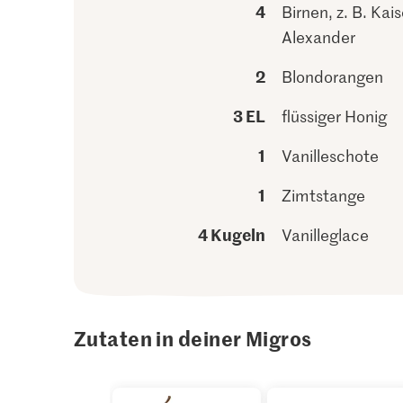
4
Birnen, z. B. Kais
Alexander
2
Blondorangen
3 EL
flüssiger Honig
1
Vanilleschote
1
Zimtstange
4 Kugeln
Vanilleglace
Zutaten in deiner Migros