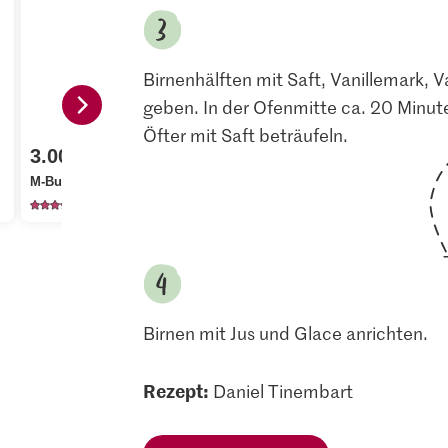
Birnenhälften mit Saft, Vanillemark, 
geben. In der Ofenmitte ca. 20 Minute
Öfter mit Saft beträufeln.
3.00
2.40
4.50
M-Budget Blütenhonig
Bio Zimtstangen
Vanillescho
222
136
24
Birnen mit Jus und Glace anrichten.
Rezept:
Daniel Tinembart