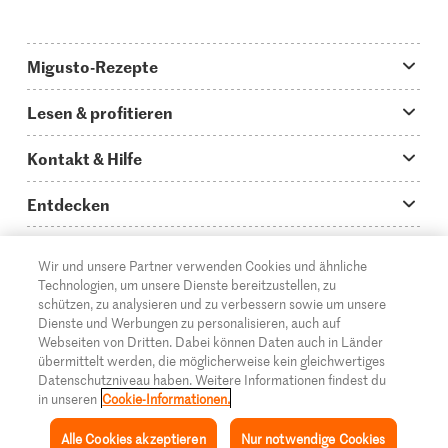
Migusto-Rezepte
Migusto App
Lesen & profitieren
Was koche ich heute?
Tipps & Tricks
Kontakt & Hilfe
Hauptgerichte
Storys
Fragen zu Migusto
Entdecken
Schnelle & einfache Rezepte
How to-Videos
Infos zum Kochen mit Migusto
Supermarkt
Wir und unsere Partner verwenden Cookies und ähnliche
Apéro & Fingerfood
DE
Glossar
FR
IT
Kontakt
Migros Online
Technologien, um unsere Dienste bereitzustellen, zu
schützen, zu analysieren und zu verbessern sowie um unsere
Backen
Migusto Login
Mediadaten Werbetreibende
Über die Migros
Dienste und Werbungen zu personalisieren, auch auf
Webseiten von Dritten. Dabei können Daten auch in Länder
Rezepte für Familien & Kinder
Migusto Printmagazin
Impressum
übermittelt werden, die möglicherweise kein gleichwertiges
Filialen
© 2026 Migros-Genossenschafts-Bund
Datenschutzniveau haben. Weitere Informationen findest du
Alle Rezeptkategorien
Wettbewerbe
in unseren
Cookie-Informationen.
Rechtliche Hinweise
Cumulus
Alle Cookies akzeptieren
Nur notwendige Cookies
Datenschutz