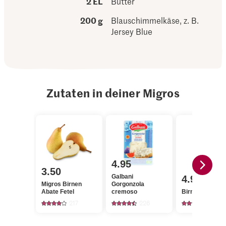
2 EL
Butter
200 g
Blauschimmelkäse, z. B.
Jersey Blue
Zutaten in deiner Migros
4.95
3.50
Galbani
4.95
Migros Birnen
Gorgonzola
Abate Fetel
cremoso
Birnendicksaft
217
226
35