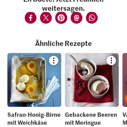
weitersagen.
Ähnliche Rezepte
Bookmark
Bookmar
recipe
recipe
or
or
add
add
it
it
to
to
your
your
collections.
collection
Safran-Honig-Birne
Gebackene Beeren
V
mit Weichkäse
mit Meringue
M