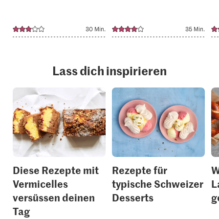
30 Min.
35 Min.
Lass dich inspirieren
Diese Rezepte mit
Rezepte für
W
Vermicelles
typische Schweizer
L
versüssen deinen
Desserts
g
Tag