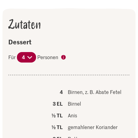
Zutaten
Dessert
Für
4
Personen
4
Birnen, z. B. Abate Fetel
3 EL
Birnel
½ TL
Anis
½ TL
gemahlener Koriander