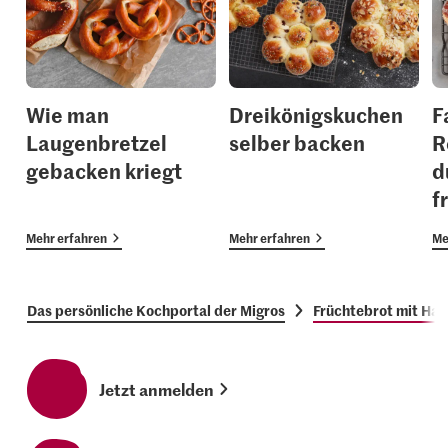
Wie man
Dreikönigskuchen
F
Laugenbretzel
selber backen
R
gebacken kriegt
d
f
Mehr erfahren
Mehr erfahren
Me
Das persönliche Kochportal der Migros
Früchtebrot mit Has
Jetzt anmelden