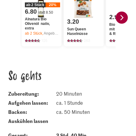
ab 2 Stück
20%
6.80
statt 8.50
2.95
Alnatura Bio
3.20
Olivenöl nativ,
Bio Bauernmeh
extra
Sun Queen
mit Weizen, Din
ab 2
Stück,
Angebot gilt nur vom 6.8. bis 12.8.2026, solange Vorrat.
Haselnüsse
& Roggen
125
263
82
So gehts
Zubereitung:
20 Minuten
aufgehen lassen:
ca. 1 Stunde
backen:
ca. 50 Minuten
auskühlen lassen
Gesamt:
3 Std. 40 Min.