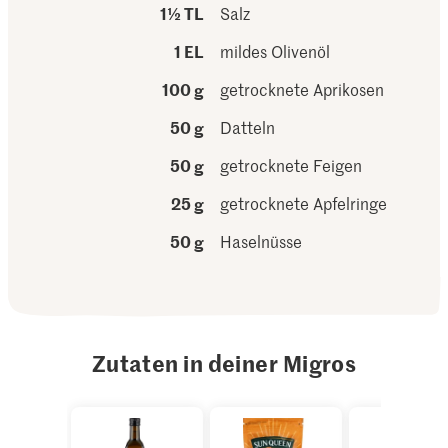
1½ TL
Salz
1 EL
mildes Olivenöl
100 g
getrocknete Aprikosen
50 g
Datteln
50 g
getrocknete Feigen
25 g
getrocknete Apfelringe
50 g
Haselnüsse
Zutaten in deiner Migros