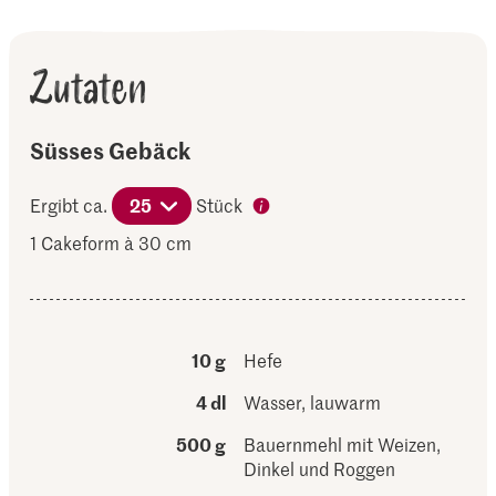
Zutaten
Süsses Gebäck
Ergibt ca.
25
Stück
1 Cakeform à 30 cm
10 g
Hefe
4 dl
Wasser, lauwarm
500 g
Bauernmehl mit Weizen,
Dinkel und Roggen