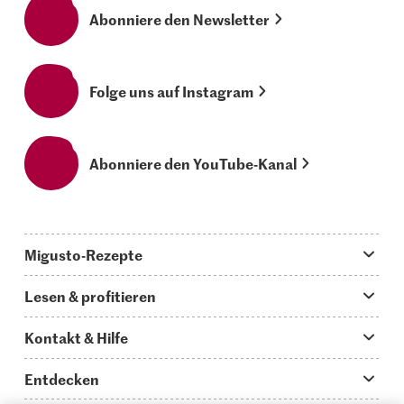
Abonniere den Newsletter
Folge uns auf Instagram
Abonniere den YouTube-Kanal
Migusto-Rezepte
Migusto App
Lesen & profitieren
Was koche ich heute?
Tipps & Tricks
Kontakt & Hilfe
Hauptgerichte
Storys
Fragen zu Migusto
Entdecken
Schnelle & einfache Rezepte
How to-Videos