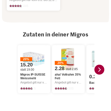
Angebot gilt nur vom 6.8. bis 12.8.2026, solange Vorrat.
345
Zutaten in deiner Migros
20%
20%
15.20
2.28
statt 2.85
statt 19.00
Migros IP-SUISSE
aha! Vollrahm 35%
0.25
Weissmehl
Fett
Angebot gilt nur vom 6.8. bis 12.8.2026, solange Vorrat.
Angebot gilt nur vom 6.8. bis 12.8.2026, solange Vorrat.
Backhefe frisc
5
535
1807