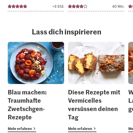
>3 Std.
40 Min.
Lass dich inspirieren
Blau machen:
Diese Rezepte mit
W
Traumhafte
Vermicelles
L
Zwetschgen-
versüssen deinen
g
Rezepte
Tag
Mehr erfahren
Mehr erfahren
Me