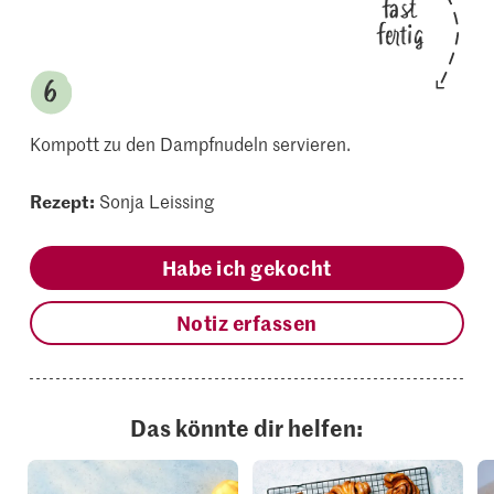
fast
fertig
Kompott zu den Dampfnudeln servieren.
Rezept:
Sonja Leissing
Habe ich gekocht
Notiz erfassen
Das könnte dir helfen: