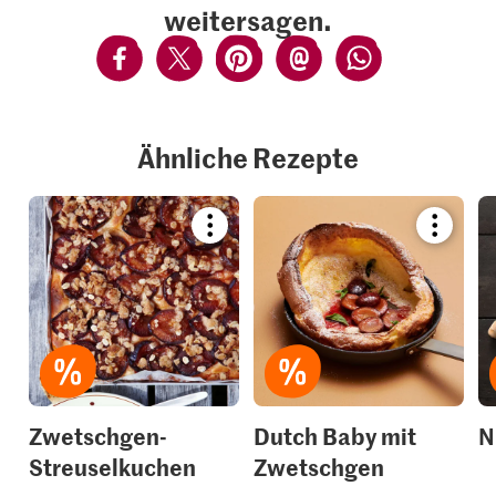
weitersagen.
Ähnliche Rezepte
Bookmark
Bookmar
recipe
recipe
or
or
add
add
it
it
to
to
your
your
collections.
collection
Zwetschgen-
Dutch Baby mit
N
Streuselkuchen
Zwetschgen