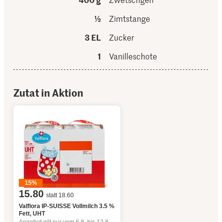
½
Zimtstange
3 EL
Zucker
1
Vanilleschote
Zutat in Aktion
15%
15.80
statt 18.60
Valflora IP-SUISSE Vollmilch 3.5 %
Fett, UHT