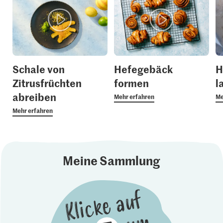
Schale von
Hefegebäck
H
Zitrusfrüchten
formen
l
abreiben
Mehr erfahren
Me
Mehr erfahren
Meine Sammlung