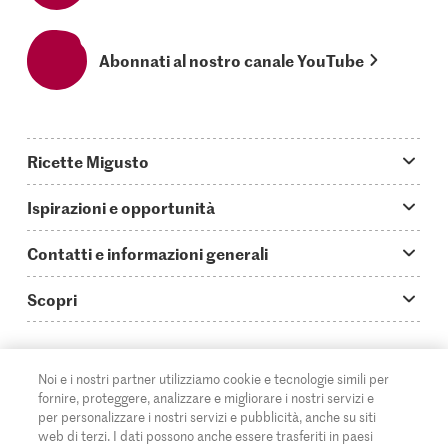
Abonnati al nostro canale YouTube
Ricette Migusto
App Migusto
Ispirazioni e opportunità
Oggi cucino
Trucchi & astuzie
Contatti e informazioni generali
Piatti principali
Storie
Domande su Migusto
Scopri
Ricette semplici & veloci
Video How to
Guida alle abbreviazioni
Supermercato
Aperitivi
IT
Glossario degli ingredienti
DE
FR
Contatti
Migros Online
Noi e i nostri partner utilizziamo cookie e tecnologie simili per
fornire, proteggere, analizzare e migliorare i nostri servizi e
Ricette al forno
Login Migusto
Pubblicità
A proposito della Migros
per personalizzare i nostri servizi e pubblicità, anche su siti
web di terzi. I dati possono anche essere trasferiti in paesi
Ricette per famiglie & bambini