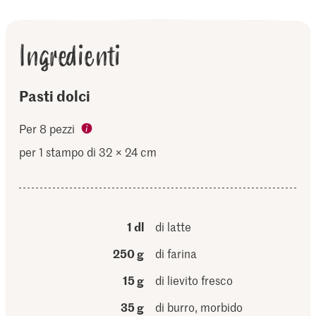
Ingredienti
Pasti dolci
Per 8 pezzi
per 1 stampo di 32 × 24 cm
1 dl
di latte
250 g
di farina
15 g
di lievito fresco
35 g
di burro, morbido