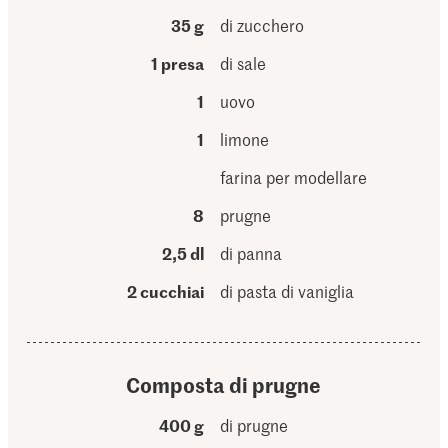
35 g
di zucchero
1 presa
di sale
1
uovo
1
limone
farina per modellare
8
prugne
2,5 dl
di panna
2 cucchiai
di pasta di vaniglia
Composta di prugne
400 g
di prugne