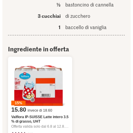
½
bastoncino di cannella
3 cucchiai
di zucchero
1
baccello di vaniglia
Ingrediente in offerta
15%
15.80
invece di 18.60
Valflora IP-SUISSE Latte intero 3.5
% di grasso, UHT
Offerta valida solo dal 6.8 al 12.8.2026, fino a esaurimento dello stock.