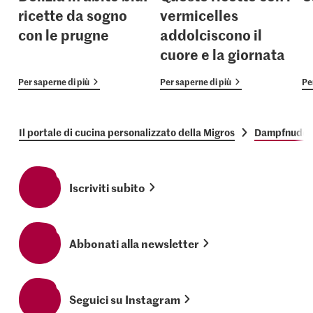
ricette da sogno
vermicelles
con le prugne
addolciscono il
cuore e la giornata
Per saperne di più
Per saperne di più
Pe
Il portale di cucina personalizzato della Migros
Dampfnudel
Iscriviti subito
Abbonati alla newsletter
Seguici su Instagram