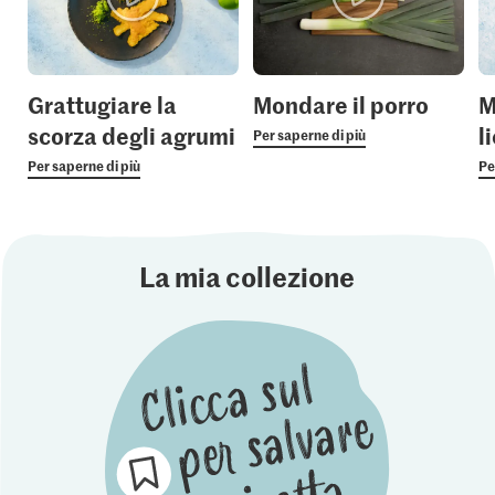
Grattugiare la
Mondare il porro
M
scorza degli agrumi
l
Per saperne di più
Per saperne di più
Pe
La mia collezione