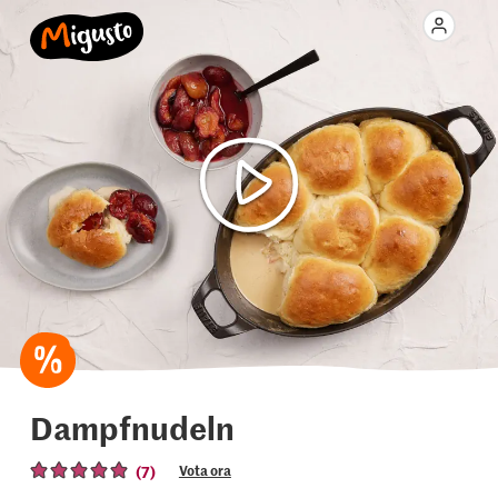
Dampfnudeln
(7)
Vota ora