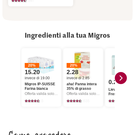
341
Ingredienti alla tua Migros
20%
20%
15.20
2.28
invece di 19.00
invece di 2.85
0.25
Migros IP-SUISSE
aha! Panna intera
Farina bianca
35% di grasso
Lievito di birra
Offerta valida solo dal 6.8 al 12.8.2026, fino a esaurimento dello stock.
Offerta valida solo dal 6.8 al 12.8.2026, fino a esaurimento dello stock.
Fresco
5
535
1801