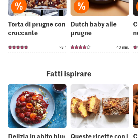
Torta di prugne con
Dutch baby alle
C
croccante
prugne
n
>3 h
40 min.
Fatti ispirare
Delizia in abito blu:
Queste ricette con i
C