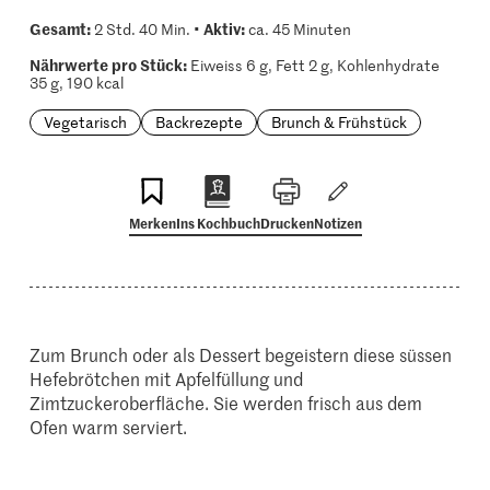
Gesamt:
Aktiv:
2 Std. 40 Min. •
ca. 45 Minuten
Nährwerte pro Stück:
Eiweiss 6 g, Fett 2 g, Kohlenhydrate
35 g, 190 kcal
Vegetarisch
Backrezepte
Brunch & Frühstück
Merken
Ins Kochbuch
Drucken
Notizen
Zum Brunch oder als Dessert begeistern diese süssen
Hefebrötchen mit Apfelfüllung und
Zimtzuckeroberfläche. Sie werden frisch aus dem
Ofen warm serviert.