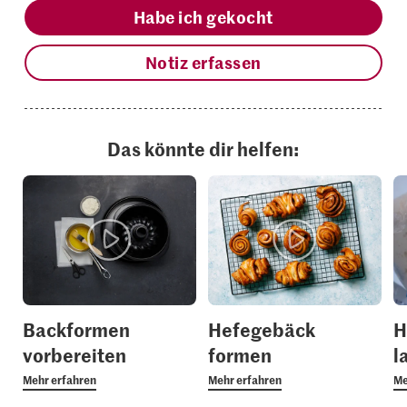
Habe ich gekocht
Notiz erfassen
Das könnte dir helfen:
Backformen
Hefegebäck
H
vorbereiten
formen
l
Mehr erfahren
Mehr erfahren
Me