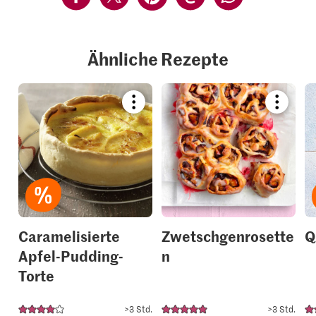
Ähnliche Rezepte
Bookmark
Bookmar
recipe
recipe
or
or
add
add
it
it
to
to
your
your
collections.
collection
Caramelisierte
Zwetschgenrosette
Q
Apfel-Pudding-
n
Torte
>3 Std.
>3 Std.