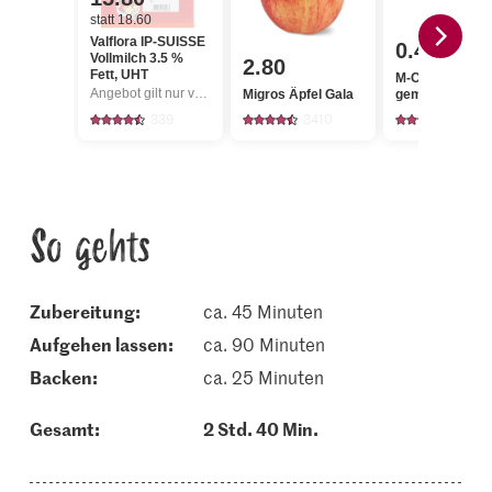
statt 18.60
Valflora IP-SUISSE
0.45
Vollmilch 3.5 %
2.80
Fett, UHT
M-Classic Zimt
Angebot gilt nur vom 6.8. bis 12.8.2026, solange Vorrat.
Migros Äpfel Gala
gemahlen
339
3410
132
So gehts
Zubereitung:
ca. 45 Minuten
aufgehen lassen:
ca. 90 Minuten
backen:
ca. 25 Minuten
Gesamt:
2 Std. 40 Min.