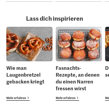
Lass dich inspirieren
Wie man
Fasnachts-
D
Laugenbretzel
Rezepte, an denen
s
gebacken kriegt
du einen Narren
fressen wirst
Mehr erfahren
Mehr erfahren
Me