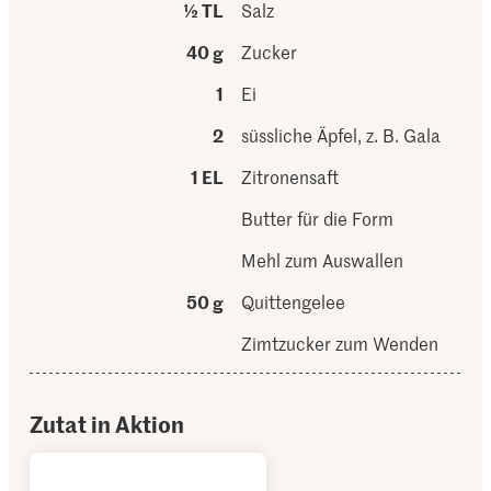
½ TL
Salz
40 g
Zucker
1
Ei
2
süssliche Äpfel, z. B. Gala
1 EL
Zitronensaft
Butter für die Form
Mehl zum Auswallen
50 g
Quittengelee
Zimtzucker zum Wenden
Zutat in Aktion