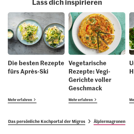
Lass dich inspirieren
Die besten Rezepte
Vegetarische
U
fürs Après-Ski
Rezepte: Vegi-
H
Gerichte voller
Geschmack
Mehr erfahren
Mehr erfahren
Me
Das persönliche Kochportal der Migros
Älplermagronen