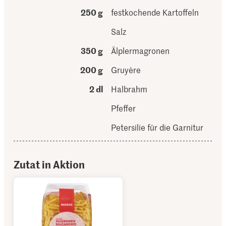
250 g
festkochende Kartoffeln
Salz
350 g
Älplermagronen
200 g
Gruyère
2 dl
Halbrahm
Pfeffer
Petersilie für die Garnitur
Zutat in Aktion