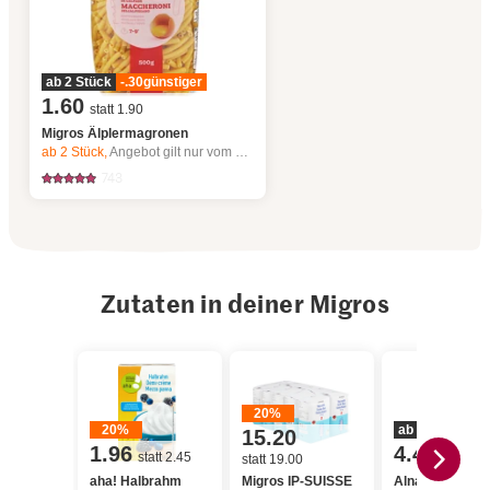
ab 2 Stück
-.30
günstiger
1.60
statt 1.90
Migros Älplermagronen
ab 2
Stück,
Angebot gilt nur vom 6.8. bis 12.8.2026, solange Vorrat.
743
Zutaten in deiner Migros
20%
20%
ab 2 Stück
2
15.20
1.96
4.40
statt 2.45
statt 5.5
statt 19.00
aha! Halbrahm
Migros IP-SUISSE
Alnatura Bio