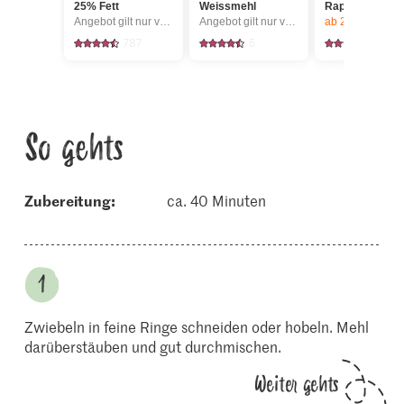
25% Fett
Weissmehl
Rapsöl nativ
Angebot gilt nur vom 6.8. bis 12.8.2026, solange Vorrat.
Angebot gilt nur vom 6.8. bis 12.8.2026, solange Vorrat.
ab 2
Stück,
Angebot gilt nur vom 6.8. bis 12.8.2026,
787
5
77
So gehts
Zubereitung:
ca. 40 Minuten
Zwiebeln in feine Ringe schneiden oder hobeln. Mehl
darüberstäuben und gut durchmischen.
Weiter gehts