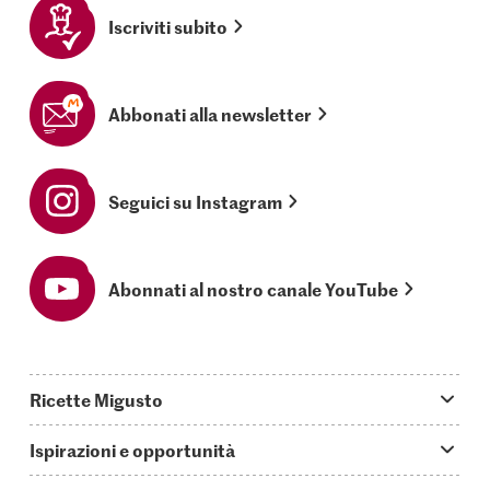
Iscriviti subito
Abbonati alla newsletter
Seguici su Instagram
Abonnati al nostro canale YouTube
Ricette Migusto
App Migusto
Ispirazioni e opportunità
Oggi cucino
Trucchi & astuzie