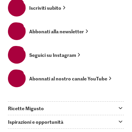
Iscriviti subito
Abbonati alla newsletter
Seguici su Instagram
Abonnati al nostro canale YouTube
Ricette Migusto
App Migusto
Ispirazioni e opportunità
Oggi cucino
Trucchi & astuzie