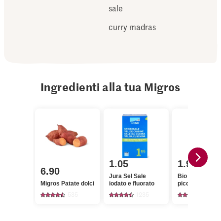
sale
curry madras
Ingredienti alla tua Migros
1.05
1.95
6.90
Jura Sel Sale
Bio Curry Mad
Migros Patate dolci
iodato e fluorato
piccante
535
1235
81