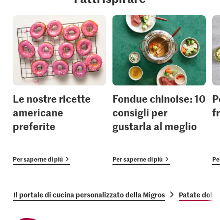
Le nostre ricette
Fondue chinoise: 10
P
americane
consigli per
f
preferite
gustarla al meglio
Per saperne di più
Per saperne di più
Pe
Il portale di cucina personalizzato della Migros
Patate dolci 