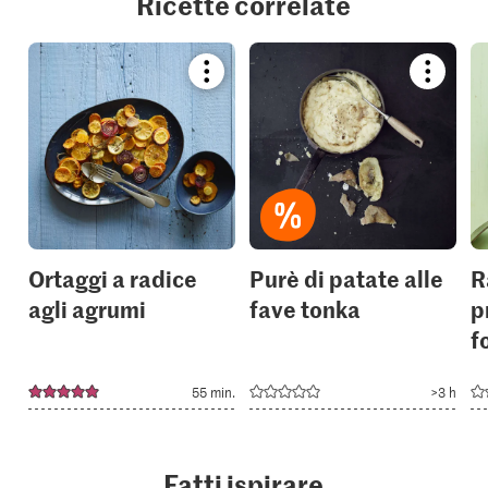
Ricette correlate
Bookmark
Bookmar
recipe
recipe
or
or
add
add
it
it
to
to
your
your
collections.
collection
Ortaggi a radice
Purè di patate alle
R
agli agrumi
fave tonka
p
f
55 min.
>3 h
Fatti ispirare