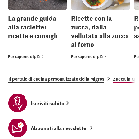
La grande guida
Ricette con la
R
alla raclette:
zucca, dalla
p
ricette e consigli
vellutata alla zucca
s
al forno
Per saperne di più
Per saperne di più
Pe
Il portale di cucina personalizzato della Migros
Zucca in ag
Iscriviti subito
Abbonati alla newsletter