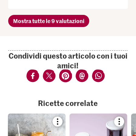
Mostra tutte le 9 valutazioni
Condividi questo articolo con i tuoi
amici!
Ricette correlate
Bookmark
Bookmar
recipe
recipe
or
or