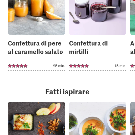
add
add
it
it
to
to
your
your
collections.
collection
Confettura di pere
Confettura di
A
al caramello salato
mirtilli
a
25 min.
15 min.
Fatti ispirare