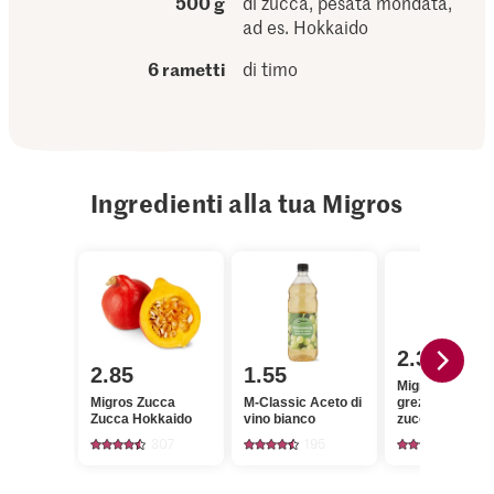
500 g
di zucca, pesata mondata,
ad es. Hokkaido
6 rametti
di timo
Ingredienti alla tua Migros
2.30
2.85
1.55
Migros Zucche
Migros Zucca
M-Classic Aceto di
grezzo da cann
Zucca Hokkaido
vino bianco
zucchero gros
307
195
431