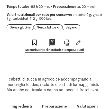
Tempo totale:
Preparazione:
168 h 20 min. •
ca. 20 minuti
Valori nutrizionali per vaso per conserve:
proteine 2 g, grassi
1 g, carboidrati 112 g, 500 kcal
Senza glutine
Senza lattosio
Vegano
Memorizzare
Nel ricettario
Stampa
Appunti
I cubetti di zucca in agrodolce accompagnano a
meraviglia fondue, raclette e piatti di formaggi misti.
Ma anche nell'insalata danno un tocco di freschezza.
Ingredienti
Preparazione
Valutazioni