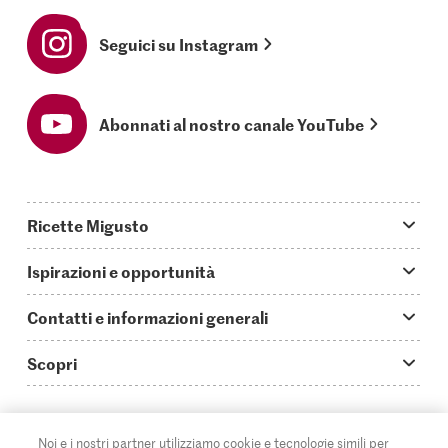
Seguici su Instagram
Abonnati al nostro canale YouTube
Ricette Migusto
App Migusto
Ispirazioni e opportunità
Oggi cucino
Trucchi & astuzie
Contatti e informazioni generali
Piatti principali
Storie
Domande su Migusto
Scopri
Ricette semplici & veloci
Video How to
Guida alle abbreviazioni
Supermercato
Aperitivi
IT
Glossario degli ingredienti
DE
FR
Contatti
Migros Online
Noi e i nostri partner utilizziamo cookie e tecnologie simili per