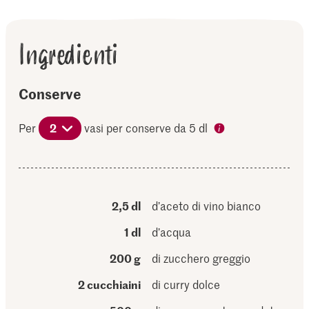
Ingredienti
Conserve
Per
2
vasi per conserve da 5 dl
2,5 dl
d’aceto di vino bianco
1 dl
d’acqua
200 g
di zucchero greggio
2 cucchiaini
di curry dolce