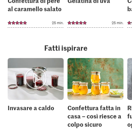
Confettura di pere
Gelatina di uva
C
al caramello salato
b
25 min.
25 min.
Fatti ispirare
Invasare a caldo
Confettura fatta in
R
casa – così riesce a
f
colpo sicuro
o