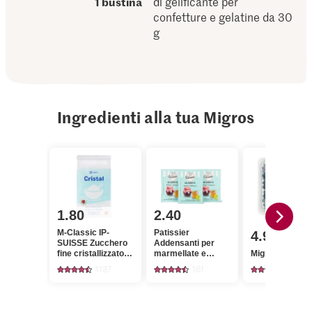
1 bustina
di gelificante per
confetture e gelatine da 30
g
Ingredienti alla tua Migros
1.80
2.40
M-Classic IP-
Patissier
4.95
SUISSE Zucchero
Addensanti per
fine cristallizzato
marmellate e
Migros Mirtilli
Cristal
gelatine
1137
161
1786