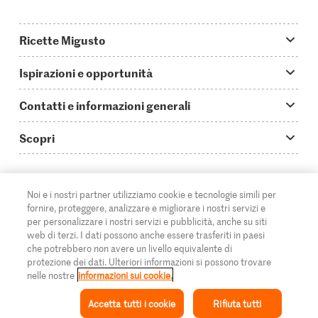
Ricette Migusto
App Migusto
Ispirazioni e opportunità
Oggi cucino
Trucchi & astuzie
Contatti e informazioni generali
Piatti principali
Storie
Domande su Migusto
Scopri
Ricette semplici & veloci
Video How to
Guida alle abbreviazioni
Supermercato
Aperitivi
IT
Glossario degli ingredienti
DE
FR
Contatti
Migros Online
Noi e i nostri partner utilizziamo cookie e tecnologie simili per
fornire, proteggere, analizzare e migliorare i nostri servizi e
Ricette al forno
Login Migusto
Pubblicità
A proposito della Migros
per personalizzare i nostri servizi e pubblicità, anche su siti
web di terzi. I dati possono anche essere trasferiti in paesi
Ricette per famiglie & bambini
Rivista Migusto
Impressum
che potrebbero non avere un livello equivalente di
Filiali
protezione dei dati. Ulteriori informazioni si possono trovare
© 2026 Federazione delle cooperative Migros
Tutte le ricette
Concorsi
nelle nostre
informazioni sui cookie.
Informazioni legali
Cumulus
Accetta tutti i cookie
Rifiuta tutti
Protezione dei dati
Rivista Azione
Ispirazione
Collezione
Ricetta
Il mio Migusto
Menu