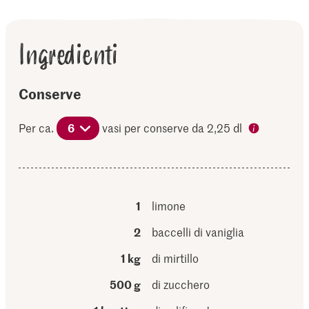
Ingredienti
Conserve
Per ca.
6
vasi per conserve da 2,25 dl
1
limone
2
baccelli di vaniglia
1 kg
di mirtillo
500 g
di zucchero