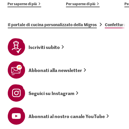
Per saperne di più
Per saperne di più
Pe
Il portale di cucina personalizzato della Migros
Confettura di
Iscriviti subito
Abbonati alla newsletter
Seguici su Instagram
Abonnati al nostro canale YouTube