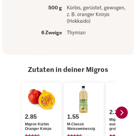
500 g
Kürbis, gerüstet, gewogen,
z. B. oranger Knirps
(Hokkaido)
6 Zweige
Thymian
Zutaten in deiner Migros
2.30
2.85
1.55
Migros Rohzuc
Migros Kürbis
M-Classic
aus Zuckerrohr
Oranger Knirps
Weissweinessig
grob
307
195
431