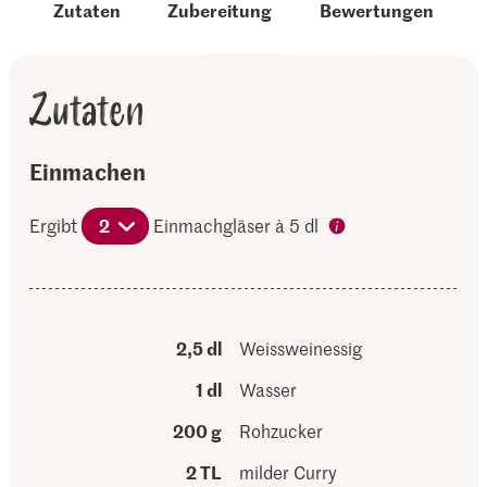
Zutaten
Zubereitung
Bewertungen
Zutaten
Einmachen
Ergibt
2
Einmachgläser à 5 dl
2,5 dl
Weissweinessig
1 dl
Wasser
200 g
Rohzucker
2 TL
milder Curry