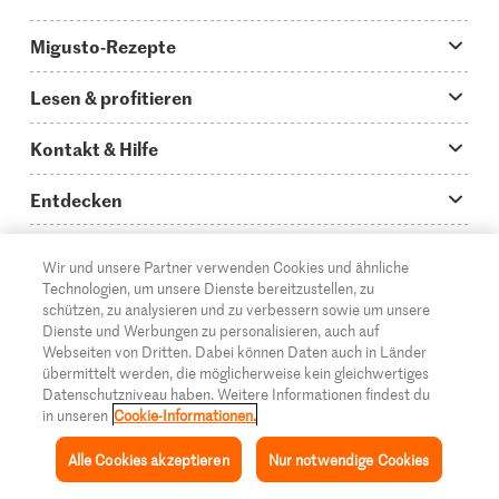
Migusto-Rezepte
Migusto App
Lesen & profitieren
Was koche ich heute?
Tipps & Tricks
Kontakt & Hilfe
Hauptgerichte
Storys
Fragen zu Migusto
Entdecken
Schnelle & einfache Rezepte
How to-Videos
Infos zum Kochen mit Migusto
Supermarkt
Wir und unsere Partner verwenden Cookies und ähnliche
Apéro & Fingerfood
DE
Glossar
FR
IT
Kontakt
Migros Online
Technologien, um unsere Dienste bereitzustellen, zu
schützen, zu analysieren und zu verbessern sowie um unsere
Backen
Migusto Login
Mediadaten Werbetreibende
Über die Migros
Dienste und Werbungen zu personalisieren, auch auf
Webseiten von Dritten. Dabei können Daten auch in Länder
Rezepte für Familien & Kinder
Migusto Printmagazin
Impressum
übermittelt werden, die möglicherweise kein gleichwertiges
Filialen
Datenschutzniveau haben. Weitere Informationen findest du
© 2026 Migros-Genossenschafts-Bund
Alle Rezeptkategorien
Wettbewerbe
in unseren
Cookie-Informationen.
Rechtliche Hinweise
Cumulus
Alle Cookies akzeptieren
Nur notwendige Cookies
Datenschutz
Migros-Magazin
Inspiration
Sammlung
Rezepte
Mein Migusto
Menü