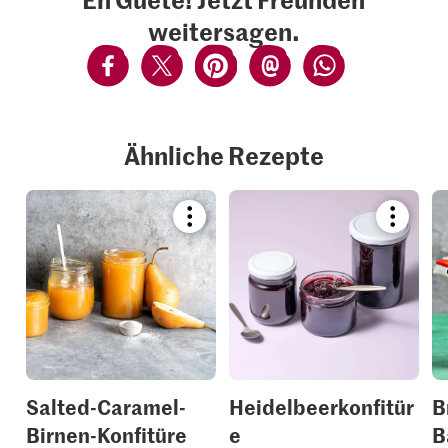
weitersagen.
Ähnliche Rezepte
Bookmark
Bookmar
recipe
recipe
or
or
add
add
it
it
to
to
your
your
collections.
collection
Salted-Caramel-
Heidelbeerkonfitür
B
Birnen-Konfitüre
e
B