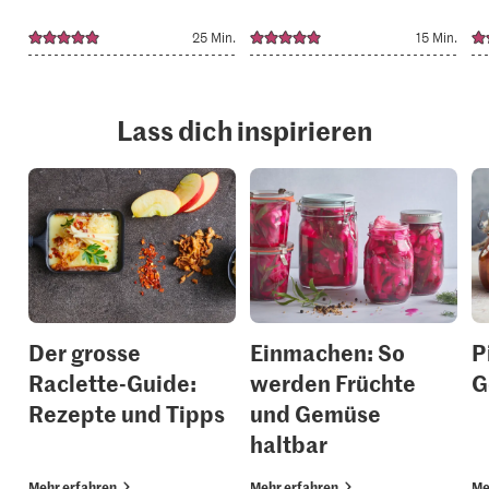
25 Min.
15 Min.
Lass dich inspirieren
Der grosse
Einmachen: So
P
Raclette-Guide:
werden Früchte
G
Rezepte und Tipps
und Gemüse
haltbar
Mehr erfahren
Mehr erfahren
Me